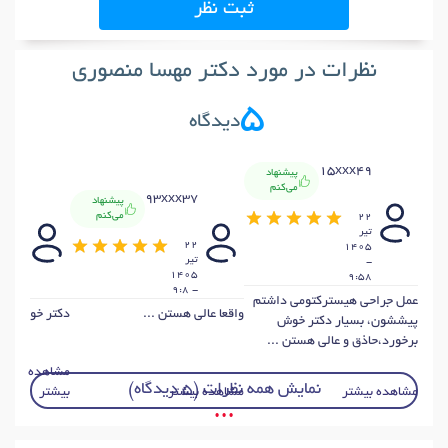
ثبت نظر
نظرات در مورد دکتر مهسا منصوری
5
دیدگاه
15xxx49
پیشنهاد
می‌کنم
xx45
93xxx37
پیشنهاد
می‌کنم
22
تير
22
7 تير
1405
تير
1405
-
-
1405
9:58
8:43
- 9:8
عمل جراحی هیسترکتومی داشتم
واقعا عالی هستن ...
دكتر خوش برخو
پیششون، بسیار دکتر خوش
برخورد،حاذق و عالی هستن ...
مشاهده
نمایش همه نظرات (5 دیدگاه)
مشاهده بیشتر
مشاهده بیشتر
بیشتر
• • •