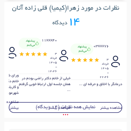
نظرات در مورد زهرا(کیمیا) قلی زاده آتان
14
دیدگاه
x54
11xxx40
پیشنهاد
می‌کنم
03xxx76
پیشنهاد
3
می‌کنم
3
خردا
خرداد
405
3
1405
خرداد
-
-
:19
1405
14:46
-
ورای شخصیت
22:46
خیلی از خانم دکتر راضی بودم در
خانم دکتر بس
درمانگر با اخلاق و حرفه ای ...
همان جلسه اول ارتباط خوبی گرفتم
و کاربلد هستن
...
شهرمون شهسو
مشاهده
نمایش همه نظرات (14 دیدگاه)
مشاهده بیشتر
مشاهده بیشتر
بیشتر
• • •