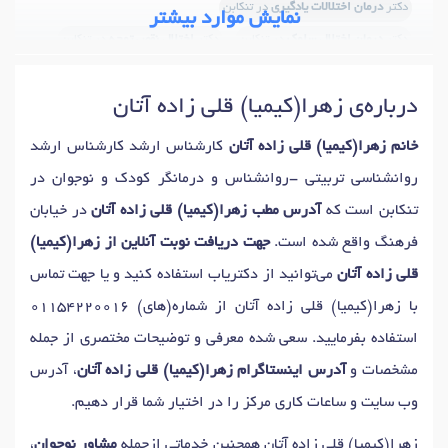
دکتر
درمان اختلالات یادگیری
در تنکابن
نمایش موارد بیشتر
دکتر
درمان اختلال سلوک
در تنکابن
دکتر
اختلال نقص توجه
در تنکابن
دکتر
اختلال نقص توجه و بیش فعالی (ADHD)
در تنکابن
درباره‌ی زهرا(کیمیا) قلی زاده آتان
دکتر
اصلاح رفتار کودکان
در تنکابن
دکتر
شیوه های تربیت فرزند
در تنکابن
دکتر
اختلال وسواس
در تنکابن
خانم زهرا(کیمیا) قلی زاده آتان
کارشناس ارشد کارشناس ارشد
دکتر
فوبیا
در تنکابن
دکتر
آزمون های هوش
در تنکابن
روانشناسی تربیتی -روانشناس و درمانگر کودک و نوجوان در
دکتر
آزمون شخصیت
در تنکابن
دکتر
آموزش مهارتهای زندگی
در تنکابن
تنکابن است که
آدرس مطب زهرا(کیمیا) قلی زاده آتان
در خیابان
فرهنگ واقع شده است.
جهت دریافت نوبت آنلاین از زهرا(کیمیا)
قلی زاده آتان
می‌توانید از دکتریاب استفاده کنید و یا جهت تماس
با زهرا(کیمیا) قلی زاده آتان از شماره(های)
01154220016
استفاده بفرمایید. سعی شده معرفی و توضیحات مختصری از جمله
مشخصات و
آدرس اینستاگرام زهرا(کیمیا) قلی زاده آتان
، آدرس
وب سایت و ساعات کاری مرکز را در اختیار شما قرار دهیم.
زهرا(کیمیا) قلی زاده آتان همچنین خدماتی ازجمله
مشاور نوجوان
،