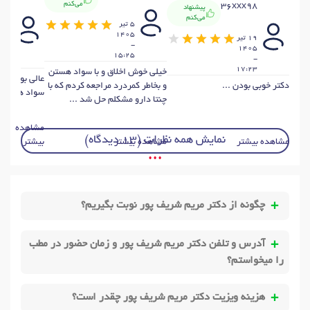
x56
می‌کنم
36xxx98
پیشنهاد
می‌کنم
5 تير
3 تي
1405
19 تير
405
-
1405
-
15:25
-
1:9
17:23
خیلی خوش اخلاق و با سواد هستن
عالی بودن و و
دکتر خوبی بودن ...
و بخاطر کمردرد مراجعه کردم که با
سواد هستن .
چنتا دارو مشکلم حل شد ...
مشاهده
نمایش همه نظرات (13 دیدگاه)
مشاهده بیشتر
مشاهده بیشتر
بیشتر
• • •
چگونه از دکتر مریم شریف پور نوبت بگیریم؟
آدرس و تلفن دکتر مریم شریف پور و زمان حضور در مطب
را میخواستم؟
هزینه ویزیت دکتر مریم شریف پور چقدر است؟