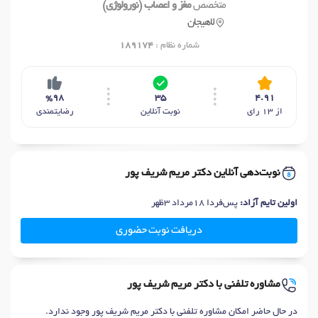
متخصص
مغز و اعصاب (نورولوژی)
لاهیجان
شماره نظام :
189174
%98
35
4.91
از 13 رای
نوبت آنلاین
رضایتمندی
نوبت‌دهی آنلاین دکتر مریم شریف پور
اولین تایم آزاد:
پس‌فردا 18مرداد 3ظهر
دریافت نوبت حضوری
مشاوره تلفنی با دکتر مریم شریف پور
در حال حاضر امکان مشاوره تلفنی با دکتر مریم شریف پور وجود ندارد.