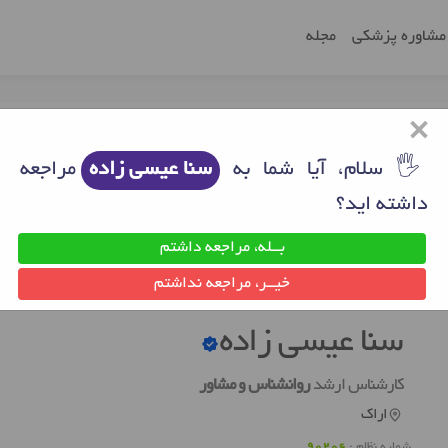
مشاوره پزشکی
مجله
×
🖐 سلام، آیا شما به
سنا عیسی زاده
مراجعه
داشته اید؟
بــله، مراجعه داشتم
ک
روانشناس خوب اراک
سنا عیسی زاده
خیــر، مراجعه نداشتم
سنا عیسی زاده
کارشناس ارشد
روانشناس و مشاور
اراک
شماره نظام :
90206