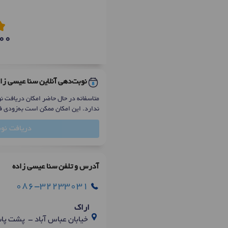
00
نوبت‌دهی آنلاین سنا عیسی زا
متاسفانه در حال حاضر امکان دریافت نو
ندارد. این امکان ممکن است به‌زودی ف
دریافت نو
آدرس و تلفن سنا عیسی زاده
086-32233031
اراک
خیابان عباس آباد - پشت پاس