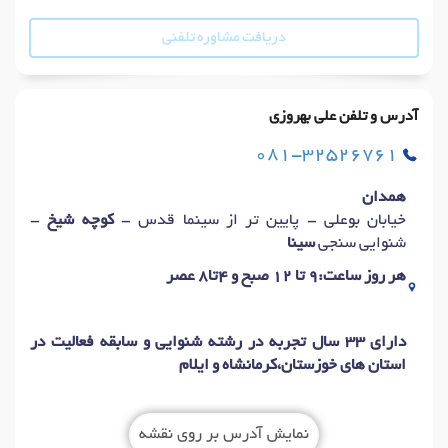
دریافت مشاوره تلفنی
آدرس و تلفن علی بهروزی
081-32526761
همدان
خیابان بوعلی - پایین تر از سینما قدس -
کوچه
شیخ
-
شنوایی سنجی
سینا
هر روز ساعت:9 تا 12 صبح و 4تا8 عصر
دارای ۳۳ سال تجربه در رشته شنوایی و سابقه فعالیت در
استان های خوزستان،کرمانشاه و ایلام
نمایش آدرس بر روی نقشه