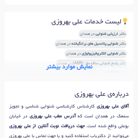
لیست خدمات علی بهروزی
دکتر
ارزیابی شنوایی
در همدان
دکتر
شنوایی پتانسیل های برانگیخته
در همدان
دکتر
شنوایی الکتروفیزیولوژی
در همدان
دکتر
پاسخ شنوایی ساقه مغز (ABR)
در همدان
نمایش موارد بیشتر
دکتر
ASSR تست شنوایی
در همدان
دکتر
شنوایی سنجی کودکان
در همدان
دکتر
ناشنوایی
در همدان
درباره‌ی علی بهروزی
دکتر
اختلال شنوایی
در همدان
آقای علی بهروزی
کارشناس کارشناسی شنوایی شناسی و تجویز
سمعک در همدان است که
آدرس مطب علی بهروزی
در خیابان
بوعلی واقع شده است.
جهت دریافت نوبت آنلاین از علی بهروزی
می‌توانید از دکتریاب استفاده کنید و یا جهت تماس با علی بهروزی