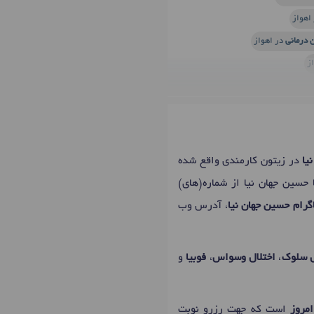
اهواز
 درمانی
در اهواز
ز
یا
در زیتون کارمندی واقع شده
 حسین جهان نیا از شماره(های)
رام حسین جهان نیا
، آدرس وب
ل سلوک
،
اختلال وسواس
،
فوبیا
و
امروز
است که جهت رزرو نوبت