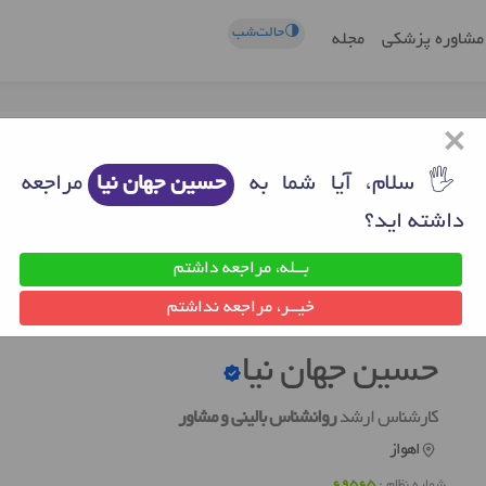
🌗حالت‌شب
مشاوره پزشکی
مجله
×
🖐 سلام، آیا شما به
حسین جهان نیا
مراجعه
داشته اید؟
بــله، مراجعه داشتم
ز
روانشناس خوب اهواز
حسین جهان نیا
خیــر، مراجعه نداشتم
حسین جهان نیا
کارشناس ارشد
روانشناس بالینی و مشاور
اهواز
شماره نظام :
69565