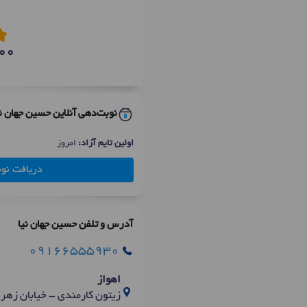
00
نوبت‌دهی آنلاین حسین جهان نی
اولین تایم آزاد:
امروز
دریافت نو
آدرس و تلفن حسین جهان نیا
09166555930
اهواز
زیتون کارمندی - خیابان زهره -