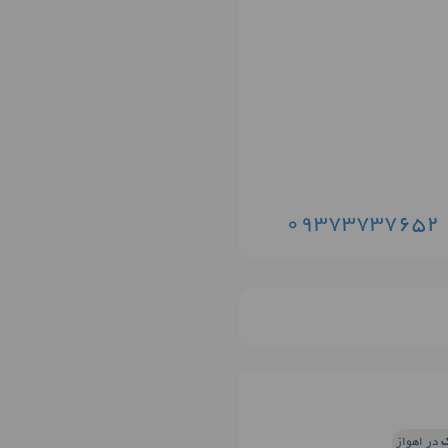
09373737652
ک
در اهواز