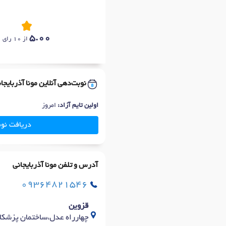
5.00
از 10 رای
نوبت‌دهی آنلاین مونا آذربایجا
اولین تایم آزاد:
امروز
دریافت نو
آدرس و تلفن مونا آذربایجانی
09364821546
قزوین
چهارراه عدل،ساختمان پزشکان