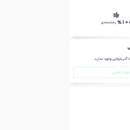
%10
رضایتمندی
ی
 آذربایجانی وجود ندارد.
وره تلفنی