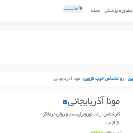
🌗حالت‌شب
مشاوره پزشکی
مجله
ین
روانشناس خوب قزوین
مونا آذربایجانی
مونا آذربایجانی
کارشناس ارشد
نوروتراپیست و روان درمانگر
قزوین
شماره نظام :
34224