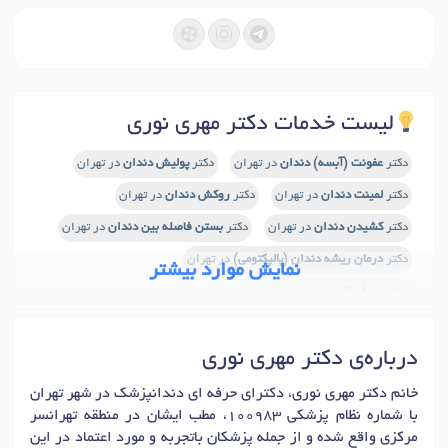
لیست خدمات دکتر مهری نوری
دکتر
عفونت (آبسه) دندان
در تهران
دکتر
پولیش دندان
در تهران
دکتر
لمینت دندان
در تهران
دکتر
روکش دندان
در تهران
دکتر
کشیدن دندان
در تهران
دکتر
بستن فاصله بین دندان
در تهران
دکتر
درمان ریشه دندان (پالپکتومی)
در تهران
نمایش موارد بیشتر
دکتر
پروفیلاکسی دندان
در تهران
دکتر
سفید کردن دندان (بلیچینگ)
در تهران
درباره‌ی دکتر مهری نوری
دکتر
دندان مصنوعی
در تهران
دکتر
معاینه دندان (عمومی)
در تهران
دکتر
صاف کردن دندان
در تهران
خانم دکتر مهری نوری، دکترای حرفه ای دندانپزشک در شهر تهران
با شماره نظام پزشکی 100983، مطب ایشان در منطقه تهرانسر
دکتر
جرم گیری (بروساژ) دندان
در تهران
دکتر
پرکردن دندان
در تهران
مرکزی واقع شده و از جمله پزشکان باتجربه و مورد اعتماد در این