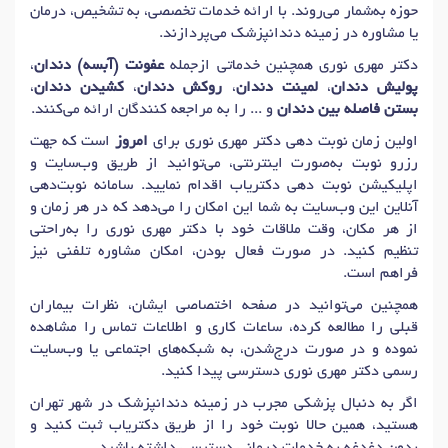
دکتر
روکش زیرکونیوم دندان
در تهران
دکتر
دندان درد
در تهران
حوزه به‌شمار می‌روند. با ارائه خدمات تخصصی، به تشخیص، درمان
یا مشاوره در زمینه دندانپزشک می‌پردازند.
دکتر
دندان قروچه (بروکسیسم)
در تهران
دکتر مهری نوری همچنین خدماتی ازجمله
عفونت (آبسه) دندان
،
دکتر
دندانپزشکی ترمیمی
در تهران
پولیش دندان
،
لمینت دندان
،
روکش دندان
،
کشیدن دندان
،
دکتر
پروتزهای دندانی (پروستودانتیکس)
در تهران
بستن فاصله بین دندان
و ... را به مراجعه کنندگان ارائه می‌کنند.
دکتر
کامپوزیت دندان (ونیر)
در تهران
دکتر
عصب کشی دندان
در تهران
اولین زمان نوبت دهی دکتر مهری نوری برای
امروز
است که جهت
رزرو نوبت به‌صورت اینترنتی، می‌توانید از طریق وب‌سایت و
اپلیکیشن نوبت دهی دکتریاب اقدام نمایید. سامانه نوبت‌دهی
آنلاین این وب‌سایت به شما این امکان را می‌دهد که در هر زمان و
از هر مکان، وقت ملاقات خود با دکتر مهری نوری را به‌راحتی
تنظیم کنید. در صورت فعال بودن، امکان مشاوره تلفنی نیز
فراهم است.
همچنین می‌توانید در صفحه اختصاصی ایشان، نظرات بیماران
قبلی را مطالعه کرده، ساعات کاری و اطلاعات تماس را مشاهده
نموده و در صورت درج‌شدن، به شبکه‌های اجتماعی یا وب‌سایت
رسمی دکتر مهری نوری دسترسی پیدا کنید.
اگر به دنبال پزشکی مجرب در زمینه دندانپزشک در شهر تهران
هستید، همین حالا نوبت خود را از طریق دکتریاب ثبت کنید و