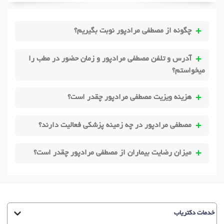
دکتر
مشاور سوگ و فقدان
در فردیس
دکتر
مشاوره آنلاین و تلفنی
در فردیس
چگونه از مصطفی مرادپور نوبت بگیریم؟
دکتر
مشاوره خودشناسی
در فردیس
دکتر
پرخاشگری
در فردیس
دکتر
سردرد عصبی
در فردیس
آدرس و تلفن مصطفی مرادپور و زمان حضور در مطب را
دکتر
اختلال کمبود توجه در بزرگسالان
در فردیس
میخواستم؟
دکتر
پرخوری عصبی
در فردیس
هزینه ویزیت مصطفی مرادپور چقدر است؟
مصطفی مرادپور در چه زمینه پزشکی فعالیت دارند؟
میزان رضایت بیماران از مصطفی مرادپور چقدر است؟
خدمات دکتریاب