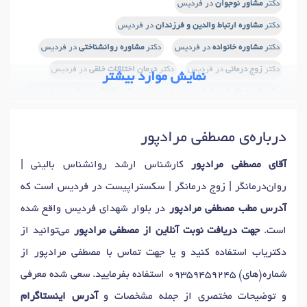
دکتر
مشاور نوجوان
در فردیس
دکتر
مشاوره ارتباط والدین و فرزندان
در فردیس
دکتر
مشاوره خانواده
در فردیس
دکتر
مشاوره روانشناختی
در فردیس
دکتر
زوج درمانی
در فردیس
دکتر
درمان اختلالات خلقی
در فردیس
نمایش موارد بیشتر
دکتر
شیوه های تربیت فرزند
در فردیس
دکتر
اختلال وسواس
در فردیس
دکتر
فوبیا
در فردیس
دکتر
آزمون شخصیت
در فردیس
درباره‌ی مصطفی مرادپور
دکتر
تست پیش از ازدواج
در فردیس
دکتر
آموزش مهارتهای زندگی
در فردیس
دکتر
اختلال نعوظ
در فردیس
آقای مصطفی مرادپور
کارشناس ارشد روانشناس بالینی |
دکتر
مسائل شناختی
در فردیس
دکتر
مسائل نوجوانان
در فردیس
روان‌درمانگر | زوج درمانگر | سکستراپیست در فردیس است که
دکتر
مدیریت خشم
در فردیس
دکتر
اضطراب
در فردیس
آدرس مطب مصطفی مرادپور
در بلوار شهدای فردیس واقع شده
دکتر
رفتار درمانی
در فردیس
دکتر
مشاوره طلاق
در فردیس
است.
جهت دریافت نوبت آنلاین از مصطفی مرادپور
می‌توانید از
دکتر
سوء استفاده عاطفی
در فردیس
دکتر
حل تعارض ازدواج
در فردیس
دکتریاب استفاده کنید و یا جهت تماس با مصطفی مرادپور از
دکتر
مشاوره قبل ازدواج
در فردیس
شماره(های)
09359459245
استفاده بفرمایید. سعی شده معرفی
دکتر
مشاوره بهداشت روانی
در فردیس
دکتر
نوسانات خلقی
در فردیس
و توضیحات مختصری از جمله مشخصات و
آدرس اینستاگرام