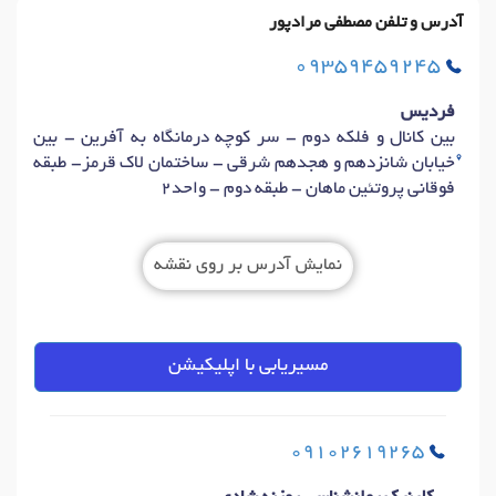
آدرس و تلفن مصطفی مرادپور
09359459245
فردیس
بین کانال و فلکه دوم - سر کوچه درمانگاه به آفرین - بین
خیابان شانزدهم و هجدهم شرقی - ساختمان لاک قرمز- طبقه
فوقانی پروتئین ماهان - طبقه دوم - واحد2
نمایش آدرس بر روی نقشه
مسیریابی با اپلیکیشن
09102619265