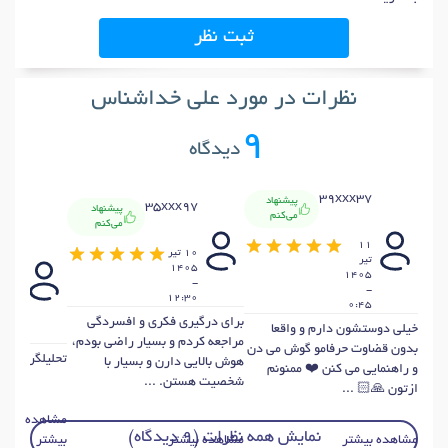
ثبت نظر
نظرات در مورد علی خداشناس
9
دیدگاه
39xxx37
پیشنهاد
35xxx97
پیشنهاد
می‌کنم
می‌کنم
x53
11
10 تير
تير
1405
17
1405
-
-
خرداد
12:30
405
0:45
-
براي درگیری فکری و افسردگی
خیلی دوستشون دارم و واقعا
3:11
مراجعه کردم و بسيار راضي بودم،
بدون قضاوت حرفامو گوش می دن
تحليلگر قوي و
هوش بالايي دارن و بسیار با
و راهنمایی می کنن ❤️ ممنونم
شخصیت هستن. ...
ازتون 🙏🏻 ...
مشاهده
نمایش همه نظرات (9 دیدگاه)
مشاهده بیشتر
مشاهده بیشتر
بیشتر