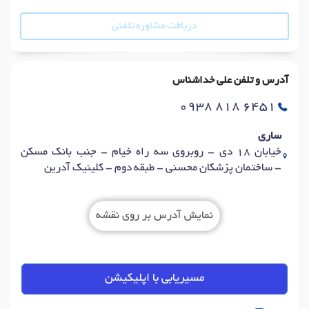
دریافت مشاوره تلفنی
آدرس و تلفن علی خداشناس
0938 818 6451
ساری
خیابان 18 دی - روبروی سه راه خیام - جنب بانک مسکن
- ساختمان پزشکان محسنی - طبقه دوم - کلینیک آدرین
نمایش آدرس بر روی نقشه
مسیریابی با اپلیکیشن