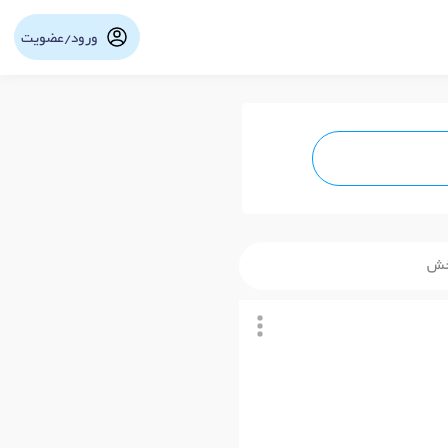
ورود/عضویت
خش
نوبت آنلاین