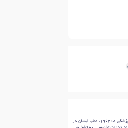
آقای دکتر قائم خدابخش، متخصص گوش، حلق، بینی، گلو و جراحی سر و گردن در شهر تهران با شماره نظام پزشکی 196208، مطب ایشان در
ارائه خدمات تخصصی، به تشخیص،