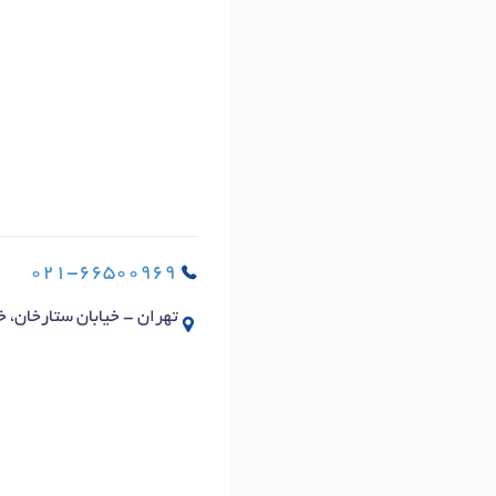
021-66500969
تهران - خیابان ستارخان، خیابان شادمهر