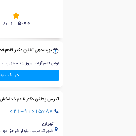
5.00
از 11 رای
نوبت‌دهی آنلاین دکتر قائم خ
اولین تایم آزاد:
امروز شنبه 17مرداد 12ظهر
دریافت نو
آدرس و تلفن دکتر قائم خدابخش
021-91015687
تهران
شهرک غرب ، بلوار فرحزادی ، خیابان ح