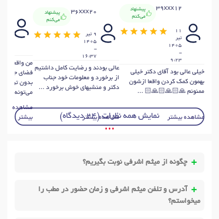
x78
39xxx12
پیشنهاد
36xxx20
پیشنهاد
می‌کنم
می‌کنم
6 تير
11
9 تير
405
تير
1405
-
1405
-
8:58
-
16:37
9:23
من واقعاً باه
عالی بودند و رضایت کامل داشتیم
خیلی عالی بود آقای دکتر خیلی
فضای جلساتش
از برخورد و معلومات خود جناب
بهمون کمک کردن واقعا ازشون
بدون ترس از
دکتر و منشیهای خوش برخورد ...
ممنونم 🙏🏻🙏🏻🙏🏻 ...
می‌تونه همه چ
مشاهده
نمایش همه نظرات (24 دیدگاه)
مشاهده بیشتر
مشاهده بیشتر
بیشتر
• • •
چگونه از میثم اشرفی نوبت بگیریم؟
آدرس و تلفن میثم اشرفی و زمان حضور در مطب را
میخواستم؟