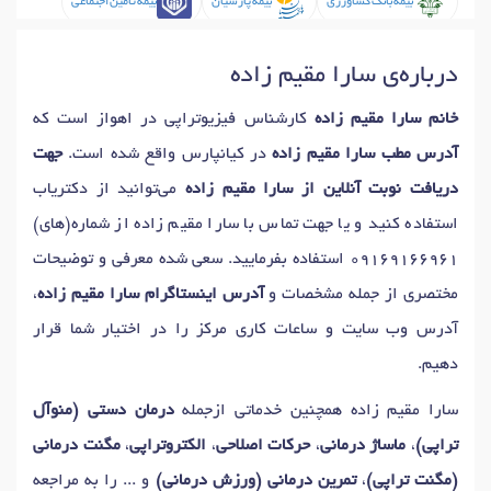
بیمه بانک کشاورزی
بیمه پارسیان
بیمه تامین اجتماعی
بیمه تجارت نو
بیمه دی
بیمه سامان
بیمه سرمد
درباره‌ی سارا مقیم زاده
بیمه سلامت ایران
بیمه کوثر
بیمه ما
بیمه معلم
خانم سارا مقیم زاده
کارشناس فیزیوتراپی در اهواز است که
بیمه ملت
بیمه میهن
بیمه نوین
آدرس مطب سارا مقیم زاده
در کیانپارس واقع شده است.
جهت
بیمه نیروهای مسلح
دریافت نوبت آنلاین از سارا مقیم زاده
می‌توانید از دکتریاب
استفاده کنید و یا جهت تماس با سارا مقیم زاده از شماره(های)
09169166961
استفاده بفرمایید. سعی شده معرفی و توضیحات
مختصری از جمله مشخصات و
آدرس اینستاگرام سارا مقیم زاده
،
آدرس وب سایت و ساعات کاری مرکز را در اختیار شما قرار
دهیم.
سارا مقیم زاده همچنین خدماتی ازجمله
درمان دستی (منوآل
تراپی)
،
ماساژ درمانی
،
حرکات اصلاحی
،
الکتروتراپی
،
مگنت درمانی
(مگنت تراپی)
،
تمرین درمانی (ورزش درمانی)
و ... را به مراجعه