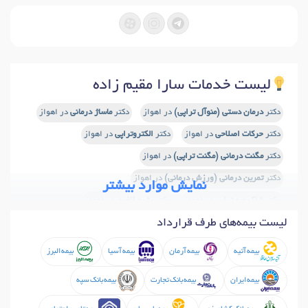
لیست خدمات سارا مقیم زاده
دکتر
درمان دستی (منوآل تراپی)
در اهواز
دکتر
ماساژ درمانی
در اهواز
دکتر
حرکات اصلاحی
در اهواز
دکتر
الکتروتراپی
در اهواز
دکتر
مگنت درمانی (مگنت تراپی)
در اهواز
دکتر
تمرین درمانی (ورزش درمانی)
در اهواز
نمایش موارد بیشتر
دکتر
شاک ویو تراپی
در اهواز
دکتر
رژیم لاغری
در اهواز
لیست بیمه‌های طرف قرارداد
دکتر
لاغری موضعی (اندرمولوژی)
در اهواز
دکتر
لیزر
در اهواز
دکتر
پلاسما تراپی
در اهواز
دکتر
لیزر دیسک کمر و گردن
در اهواز
بیمه آتیه
بیمه آرمان
بیمه آسیا
بیمه البرز
دکتر
تکارتراپی
در اهواز
بیمه ایران
بیمه بانک تجارت
بیمه بانک سپه