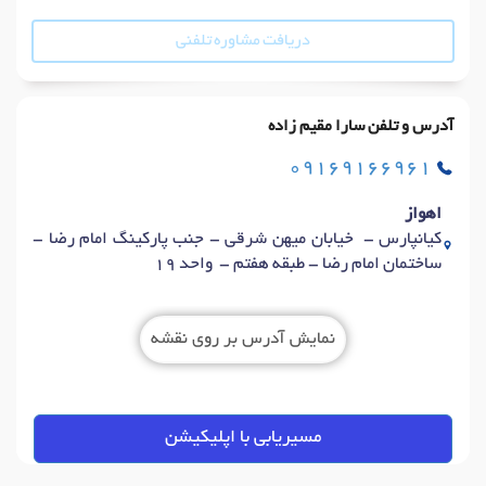
دریافت مشاوره تلفنی
آدرس و تلفن سارا مقیم زاده
09169166961
اهواز
کیانپارس - خیابان میهن شرقی - جنب پارکینگ امام رضا -
ساختمان امام رضا - طبقه هفتم - واحد 19
نمایش آدرس بر روی نقشه
مسیریابی با اپلیکیشن