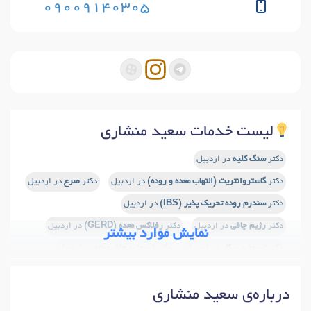
09009140305
لیست خدمات سعید منشاری
دکتر
سنگ کلیه
در اردبیل
دکتر
گاستروانتریت (التهاب معده و روده)
در اردبیل
دکتر
صرع
در اردبیل
دکتر
سندرم روده تحریک پذیر (IBS)
در اردبیل
دکتر
رژیم چاقی
در اردبیل
دکتر
رفلاکس معده (GERD)
در اردبیل
نمایش موارد بیشتر
دکتر
تیروئید پرکار
در اردبیل
دکتر
تیروئید هاشیموتو
در اردبیل
دکتر
تیروئید کم کار
در اردبیل
دکتر
نقرس
در اردبیل
درباره‌ی سعید منشاری
دکتر
نارسایی کلیه
در اردبیل
دکتر
سلیاک
در اردبیل