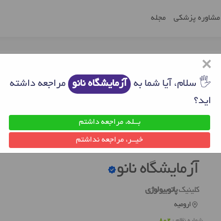
مشاوره پزشکی
مجله
×
🖐 سلام، آیا شما به
آزمایشگاه نانو
مراجعه داشته
اید؟
بــله، مراجعه داشتم
یه
آزمایشگاه های ارومیه
آزمایشگاه نانو
خیــر، مراجعه نداشتم
آزمایشگاه نانو
کلینیک
پاتوبیولوژی
ارومیه
شماره نظام :
802