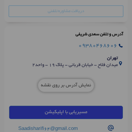
دریافت مشاوره تلفنی
آدرس و تلفن سعدی شریفی
09380468606
تهران
میدان فلاح - خیابان قربانی - پلاک 19 - واحد2
نمایش آدرس بر روی نقشه
مسیریابی با اپلیکیشن
Saadisharifi64@gmail.com