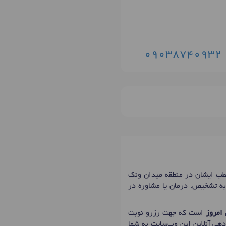
09038740932
مژگان طرزی، دکترای پزشکی عمومی و پوست و‌مو در شهر تهران با شماره نظام پزشکی 69741، مطب ایشان در منطقه میدان ونک
 به تشخیص، درمان یا مشاوره در
امروز
است که جهت رزرو نوبت
دهی آنلاین این وب‌سایت به شما