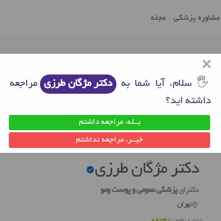
مشاوره پزشکی
مجله
×
🖐 سلام، آیا شما به
دکتر مژگان طرزی
مراجعه
داشته اید؟
بــله، مراجعه داشتم
ن
دکتر پزشکی عمومی تهران
دکتر مژگان طرزی
خیــر، مراجعه نداشتم
دکتر مژگان طرزی
دکترای
پزشکی عمومی و پوست و‌مو
تهران
شماره نظام :
69741