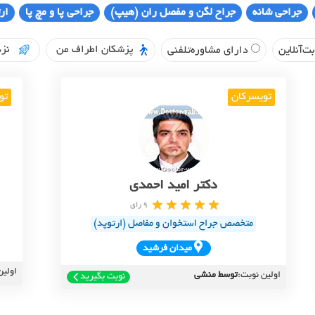
جراحی شانه
جراح لگن و مفصل ران (هیپ)
جراحی پا و مچ پا
ار
پزشکان اطراف من
نزد
ت‌آنلاین
دارای مشاوره‌تلفنی
تویسرکان
تو
دکتر امید احمدی
9 رای
متخصص جراح استخوان و مفاصل (ارتوپد)
ميدان فرشيد
اولین
اولین نوبت:
توسط منشی
نوبت بگیرید