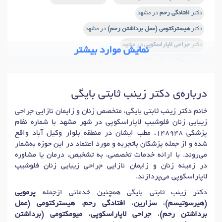
دکتر
افتادگی رحم
در مشهد
دکتر
هیسترکتومی (عمل برداشتن رحم)
در مشهد
دکتر
جراحی لاپاراسکوپی
در مشهد
نمایش موارد بیشتر
دکتر
میومکتومی (برداشتن فیبروم)
در مشهد
دکتر
هیستروسکوپی
در مشهد
دکتر
لقاح داخلی رحمی (IUI)
در مشهد
درباره‌ی دکتر زینب ثابتی بایگی
دکتر
درمان سقط جنین
در مشهد
دکتر
بستن لوله های زنانه (توبکتومی)
در مشهد
خانم دکتر زینب ثابتی بایگی، متخصص زنان و زایمان نازایی جراحی
زیبایی زنان فلوشیپ لاپاراسکوپی در شهر مشهد با شماره نظام
دکتر
D&C (اتساع و کورتاژ)
در مشهد
پزشکی 148948، مطب ایشان در منطقه بلوار وکیل آباد واقع
دکتر
جراحی باز شکم (لاپروتومی)
در مشهد
دکتر
آدنومیوز
در مشهد
شده و از جمله پزشکان باتجربه و مورد اعتماد در این حوزه به‌شمار
می‌روند. با ارائه خدمات تخصصی، به تشخیص، درمان یا مشاوره
دکتر
افتادگی واژن
در مشهد
دکتر
جوانسازی واژن
در مشهد
در زمینه زنان و زایمان نازایی جراحی زیبایی زنان فلوشیپ
دکتر
عمل زیبایی کلیتوریس (هودوپلاستی)
در مشهد
لاپاراسکوپی می‌پردازند.
دکتر
برداشتن تخمدان (سالپنگو اوفورکتومی)
در مشهد
دکتر زینب ثابتی بایگی همچنین خدماتی ازجمله
پرمویی
(هیرسوتیسم)
،
سزارین
،
افتادگی رحم
،
هیسترکتومی (عمل
دکتر
یبوست
در مشهد
دکتر
گاستروانتریت (التهاب معده و روده)
در مشهد
برداشتن رحم)
،
جراحی لاپاراسکوپی
،
میومکتومی (برداشتن
دکتر
آفتاب سوختگی
در مشهد
دکتر
کک و مک
در مشهد