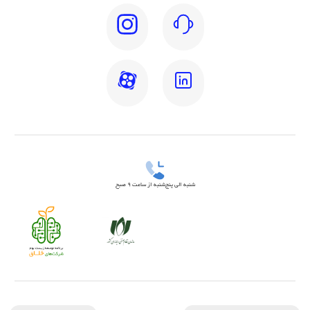
شنبه الی پنج‌شنبه از ساعت 9 صبح