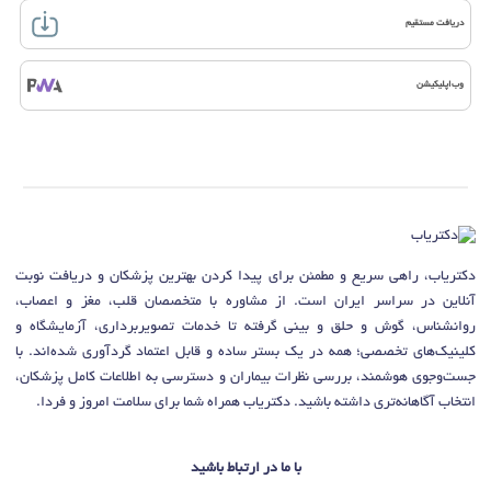
دریافت مستقیم
دکتر
چین و چروک صورت
در مشهد
دکتر
تزریق فیلر (ژل)
در مشهد
دکتر
پلاسما تراپی
در مشهد
دکتر
درمان خشکی و گشادی واژن
در مشهد
وب‌اپلیکیشن
دکتر
افسردگی پس از زایمان
در مشهد
دکتر
مشاوره زناشویی
در مشهد
دکتر
مشاوره آنلاین و تلفنی
در مشهد
دکتر
گواهی سلامت
در مشهد
دکتر
سقط مکرر
در مشهد
دکتر
پریود نامنظم
در مشهد
دکتر
عمل پرینورافی
در مشهد
دکتر
ارزیابی تخمک گذاری
در مشهد
دکتر
درمان آنفولانزا
در مشهد
دکتر
عفونت لگن
در مشهد
دکتر
نوار قلب جنین
در مشهد
دکتریاب، راهی سریع و مطمئن برای پیدا کردن بهترین پزشکان و دریافت نوبت
آنلاین در سراسر ایران است. از مشاوره با متخصصان قلب، مغز و اعصاب،
روانشناس، گوش و حلق و بینی گرفته تا خدمات تصویربرداری، آزمایشگاه و
کلینیک‌های تخصصی؛ همه در یک بستر ساده و قابل اعتماد گردآوری شده‌اند. با
جست‌وجوی هوشمند، بررسی نظرات بیماران و دسترسی به اطلاعات کامل پزشکان،
انتخاب آگاهانه‌تری داشته باشید. دکتریاب همراه شما برای سلامت امروز و فردا.
با ما در ارتباط باشید