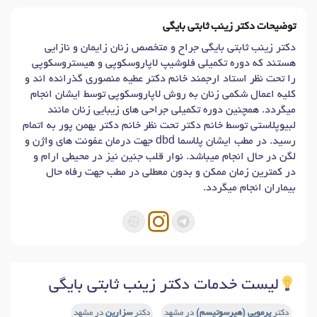
توضیحات دکتر زینب ثابتی بایگی
دکتر زینب ثابتی بایگی جراح و متخصص زنان زایمان و نازایی
هستند که دوره تکمیلی فلوشیپ لاپاروسکوپی و هیستروسکوپی
را تحت نظر استاد ارجمند خانم دکتر عطیه منصوری گذرانده اند و
کلیه اعمال شکمی زنان به روش لاپاروسکوپی توسط ایشان انجام
میگردد. همچنین دوره تکمیلی جراحی های زیبایی زنان مانند
لبیوپلاستی توسط خانم دکتر تحت نظر خانم دکتر بهمن پور به اتمام
رسید. در مطب ایشان پلاسما dbd جهت درمان عفونت های واژن و
لگن در حال انجام میباشد. نوار قلب جنین نیز در محیطی ارام و
در کمترین زمان ممکن و بدون معطلی در مطب جهت رفاه حال
بیماران انجام میگردد.
لیست خدمات دکتر زینب ثابتی بایگی
دکتر
پرمویی (هیرسوتیسم)
در مشهد
دکتر
سزارین
در مشهد