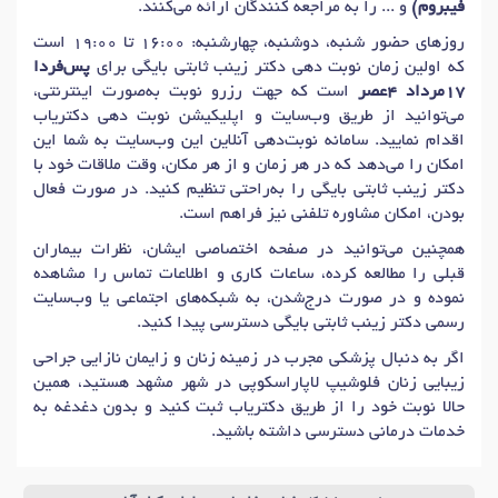
فیبروم)
و ... را به مراجعه کنندگان ارائه می‌کنند.
دکتر
اگزما
در مشهد
دکتر
پولیپکتومی (جراحی برداشتن پولیپ)
در مشهد
روزهای حضور شنبه، دوشنبه، چهارشنبه: 16:00 تا 19:00 است
دکتر
ترک پوستی
در مشهد
دکتر
کربوکسی تراپی
در مشهد
که اولین زمان نوبت دهی دکتر زینب ثابتی بایگی برای
پس‌فردا
17مرداد 4عصر
است که جهت رزرو نوبت به‌صورت اینترنتی،
دکتر
جراحی ناخن
در مشهد
دکتر
عفونت پوست
در مشهد
می‌توانید از طریق وب‌سایت و اپلیکیشن نوبت دهی دکتریاب
دکتر
عفونت پوست سر
در مشهد
دکتر
تبخال ناحیه تناسلی
در مشهد
اقدام نمایید. سامانه نوبت‌دهی آنلاین این وب‌سایت به شما این
امکان را می‌دهد که در هر زمان و از هر مکان، وقت ملاقات خود با
دکتر
زگیل تناسلی زنان
در مشهد
دکتر
عفونت مقاربتی
در مشهد
دکتر زینب ثابتی بایگی را به‌راحتی تنظیم کنید. در صورت فعال
دکتر
سندرم قبل از قاعدگی (PMS)
در مشهد
بودن، امکان مشاوره تلفنی نیز فراهم است.
دکتر
رابطه جنسی دردناک (دیسپارونیا)
در مشهد
همچنین می‌توانید در صفحه اختصاصی ایشان، نظرات بیماران
قبلی را مطالعه کرده، ساعات کاری و اطلاعات تماس را مشاهده
دکتر
زگیل مقعدی (کندلیما)
در مشهد
دکتر
برداشتن خال
در مشهد
نموده و در صورت درج‌شدن، به شبکه‌های اجتماعی یا وب‌سایت
دکتر
برداشتن میخچه
در مشهد
دکتر
سرماخوردگی
در مشهد
رسمی دکتر زینب ثابتی بایگی دسترسی پیدا کنید.
دکتر
سندرم روده تحریک پذیر (IBS)
در مشهد
اگر به دنبال پزشکی مجرب در زمینه زنان و زایمان نازایی جراحی
زیبایی زنان فلوشیپ لاپاراسکوپی در شهر مشهد هستید، همین
دکتر
عفونت تبخال
در مشهد
دکتر
کم خونی (آنمی)
در مشهد
حالا نوبت خود را از طریق دکتریاب ثبت کنید و بدون دغدغه به
دکتر
دیابت نوع 1
در مشهد
دکتر
دیابت نوع 2
در مشهد
خدمات درمانی دسترسی داشته باشید.
دکتر
دل درد (درد شکمی)
در مشهد
دکتر
کمبود آهن
در مشهد
دکتر
ادرار دردناک (دیسوریا)
در مشهد