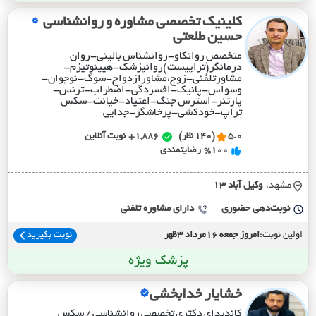
کلینیک تخصصی مشاوره و روانشناسی
حسین طلعتی
متخصص روانکاو-روانشناس بالینی-روان
درمانگر(تراپیست)روانپزشک-هیپنوتیزم-
مشاورتلفنی-زوج،مشاورازدواج-سوگ-نوجوان-
وسواس-پانیک-افسردگی-اضطراب-ترنس-
پارتنر-استرس جنگ-اعتیاد-خیانت-سکس
تراپ-خودکشی-پرخاشگر-جدایی
5.0
(140 نظر)
1,886+
نوبت آنلاین
%100
رضایتمندی
مشهد،
وکيل آباد 13
نوبت‌دهی حضوری
دارای مشاوره تلفنی
اولین نوبت:
امروز جمعه 16مرداد 3ظهر
نوبت بگیرید
پزشک ویژه
خشایار خدابخشی
کاندیدای دکتری تخصصی روانشناسی / سکس