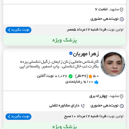
مشهد،
امامت 7
نوبت‌دهی حضوری
اولین نوبت:
فردا شنبه 17مرداد 5عصر
نوبت بگیرید
پزشک ویژه
زهرا مهربان
کارشناس مامایی زنان زایمان .زگیل تناسلی پرده
بکارت.تب خال تناسلی. .پاپ اسمیر. پلاسما تراپی
5.0
(36 نظر)
1,026+
نوبت آنلاین
%100
رضایتمندی
مشهد،
چهارراه برق
نوبت‌دهی حضوری
دارای مشاوره تلفنی
اولین نوبت:
فردا شنبه 17مرداد 10صبح
نوبت بگیرید
پزشک ویژه