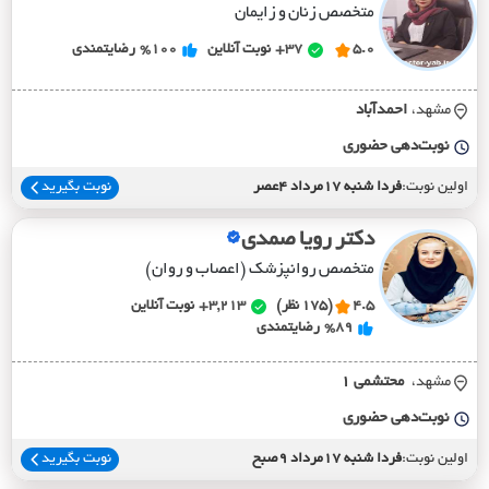
متخصص زنان و زایمان
5.0
37+
نوبت آنلاین
%100
رضایتمندی
مشهد،
احمدآباد
نوبت‌دهی حضوری
اولین نوبت:
فردا شنبه 17مرداد 4عصر
نوبت بگیرید
دکتر رویا صمدی
متخصص روانپزشک (اعصاب و روان)
4.5
(175 نظر)
3,213+
نوبت آنلاین
%89
رضایتمندی
مشهد،
محتشمي 1
نوبت‌دهی حضوری
اولین نوبت:
فردا شنبه 17مرداد 9صبح
نوبت بگیرید