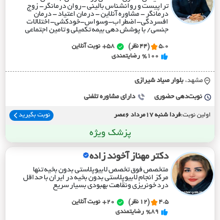
تراپیست و روانشناس بالینی -روان درمانگر- زوج
درمانگر - مشاوره آنلاین - درمان اعتیاد - درمان
افسردگی-اضطراب-وسواس-خودکشی-اختلالات
جنسی/ با پوشش دهی بیمه تکمیلی و تامین اجتماعی
5.0
(44 نظر)
58+
نوبت آنلاین
%100
رضایتمندی
مشهد،
بلوار صياد شيرازي
نوبت‌دهی حضوری
دارای مشاوره تلفنی
اولین نوبت:
فردا شنبه 17مرداد 6عصر
نوبت بگیرید
پزشک ویژه
دکتر مهناز آخوند زاده
متخصص فوق تخصص لابیوپلاستی بدون بخیه تنها
مرکز انجام لابیوپلاستی بدون بخیه در ایران با حداقل
درد خونریزی و‌نقاهت بهبودی بسیار سریع
4.5
(12 نظر)
20+
نوبت آنلاین
%89
رضایتمندی