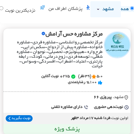
مشهد
پزشکان اطراف من
همه
نزدیکترین نوبت
مرکز مشاوره حس آرامش
مرکز تخصصی روانشناسی -مشاوره فردی-مشاوره
خانواده-مشاوره پیش از ازدواج-سکس تراپی-
طرح واره -هیپنوتیزم- تحصیلی- نوجوان -مشاوره
شغلی- توسعه فردی-زوج درمانی- کود‌ک- رابطه
پارتنری-اعتیاد-اضطراب-افسردگی-وسواس-
خیانت
5.0
(39 نظر)
275+
نوبت آنلاین
%100
رضایتمندی
مشهد،
پيروزي 66
نوبت‌دهی حضوری
دارای مشاوره تلفنی
اولین نوبت:
فردا شنبه 17مرداد 3ظهر
نوبت بگیرید
پزشک ویژه