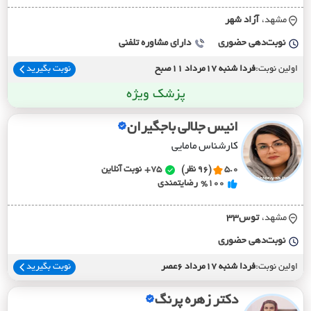
مشهد،
آزاد شهر
نوبت‌دهی حضوری
دارای مشاوره تلفنی
اولین نوبت:
فردا شنبه 17مرداد 11صبح
نوبت بگیرید
پزشک ویژه
انیس جلالی باجگیران
کارشناس مامایی
5.0
(96 نظر)
75+
نوبت آنلاین
%100
رضایتمندی
مشهد،
توس33
نوبت‌دهی حضوری
اولین نوبت:
فردا شنبه 17مرداد 6عصر
نوبت بگیرید
دکتر زهره پرنگ