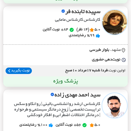
سپیده تابنده فر
کارشناس کارشناس مامایی
5.0
(14 نظر)
84+
نوبت آنلاین
%99
رضایتمندی
مشهد،
بلوار طبرسي
نوبت‌دهی حضوری
اولین نوبت:
فردا شنبه 17مرداد 10صبح
نوبت بگیرید
پزشک ویژه
سید احمد مهدی زاده
کارشناس ارشد روانشناسی بالینی | روانکاو و سکس
تراپیست تخصصی | زوج درمانگر سیستمی و طرحواره
| درمانگر اختلالات اضطرابی و افکار خودکشی
5.0
56+
نوبت آنلاین
%100
رضایتمندی