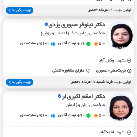
اولین نوبت:
19مرداد 4عصر
نوبت بگیرید
دکتر نیلوفر صبوری یزدی
متخصص روانپزشک (اعصاب و روان)
5.0
16+
نوبت آنلاین
%100
رضایتمندی
مشهد،
وکيل آباد
نوبت‌دهی حضوری
دارای مشاوره تلفنی
اولین نوبت:
فردا شنبه 17مرداد 6عصر
نوبت بگیرید
دکتر اعظم اکبری لر
متخصص زنان و زایمان
5.0
90+
نوبت آنلاین
%100
رضایتمندی
مشهد،
احمدآباد