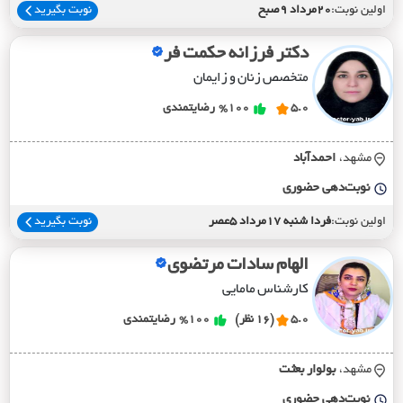
اولین نوبت:
20مرداد 9صبح
نوبت بگیرید
دکتر فرزانه حکمت فر
متخصص زنان و زایمان
5.0
%100
رضایتمندی
مشهد،
احمدآباد
نوبت‌دهی حضوری
اولین نوبت:
فردا شنبه 17مرداد 5عصر
نوبت بگیرید
الهام سادات مرتضوی
کارشناس مامایی
5.0
(16 نظر)
%100
رضایتمندی
مشهد،
بولوار بعثت
نوبت‌دهی حضوری