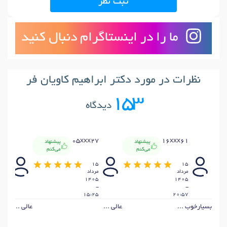
ثبت نظر
ما را در اینستاگرام دنبال کنید
نظرات در مورد دکتر ابراهیم کاویان فر
153
دیدگاه
x60
05xxx27
16xxx61
پیشنهاد
پیشنهاد
می‌کنم
می‌کنم
4
15
15
مرداد
مرداد
مردا
405
1405
1405
-
-
-
:53
15:25
20:57
بسیارخوب ...
عالی ...
عالی ...