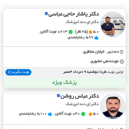
دکتر یاشار حاجی عباسی
دکترای دندانپزشک
5.0
(25 نظر)
213+
نوبت آنلاین
%99
رضایتمندی
ماهشهر،
خيابان منتظري
نوبت‌دهی حضوری
اولین نوبت:
فردا دوشنبه 19مرداد 4عصر
نوبت بگیرید
پزشک ویژه
دکتر عباس روشن
دکترای دندانپزشک
5.0
40+
نوبت آنلاین
%100
رضایتمندی