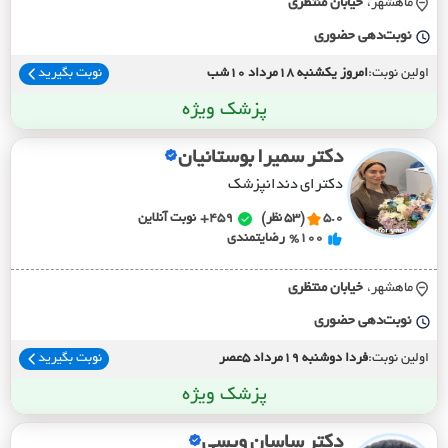
ماهشهر،
خيابان منتظري
نوبت‌دهی حضوری
اولین نوبت:
امروز یکشنبه 18مرداد 10شب
نوبت بگیرید
پزشک ویژه
دکتر سمیرا بوستانیان
دکترای دندانپزشک
5.0
(53 نظر)
459+
نوبت آنلاین
%100
رضایتمندی
ماهشهر،
خيابان منتظري
نوبت‌دهی حضوری
اولین نوبت:
فردا دوشنبه 19مرداد 5عصر
نوبت بگیرید
پزشک ویژه
دکتر ساسان ویسی