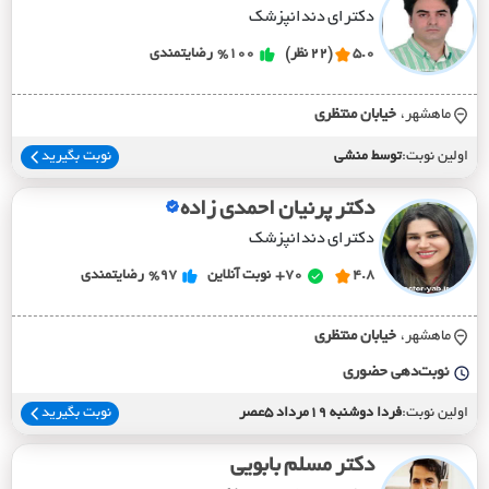
دکترای دندانپزشک
5.0
(22 نظر)
%100
رضایتمندی
ماهشهر،
خيابان منتظري
اولین نوبت:
توسط منشی
نوبت بگیرید
دکتر پرنیان احمدی زاده
دکترای دندانپزشک
4.8
70+
نوبت آنلاین
%97
رضایتمندی
ماهشهر،
خيابان منتظري
نوبت‌دهی حضوری
اولین نوبت:
فردا دوشنبه 19مرداد 5عصر
نوبت بگیرید
دکتر مسلم بابویی