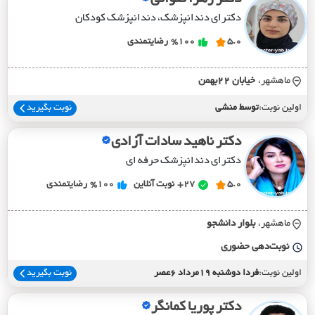
دکترای دندانپزشک، دندانپزشک کودکان
5.0
%100
رضایتمندی
ماهشهر،
خيابان 22بهمن
اولین نوبت:
توسط منشی
نوبت بگیرید
دکتر ناهید سادات آزادی
دکترای دندانپزشک حرفه ای
5.0
27+
نوبت آنلاین
%100
رضایتمندی
ماهشهر،
بلوار دانشجو
نوبت‌دهی حضوری
اولین نوبت:
فردا دوشنبه 19مرداد 6عصر
نوبت بگیرید
دکتر پوریا کمانگر