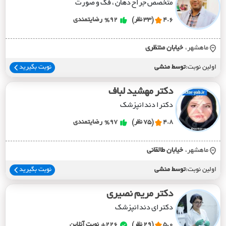
متخصص جراح دهان ، فک و صورت
4.6
(33 نظر)
%92
رضایتمندی
ماهشهر،
خيابان منتظري
اولین نوبت:
توسط منشی
نوبت بگیرید
دکتر مهشید لباف
دکترا دندانپزشک
4.8
(75 نظر)
%97
رضایتمندی
ماهشهر،
خيابان طالقاني
اولین نوبت:
توسط منشی
نوبت بگیرید
دکتر مریم نصیری
دکترای دندانپزشک
5.0
(29 نظر)
226+
نوبت آنلاین