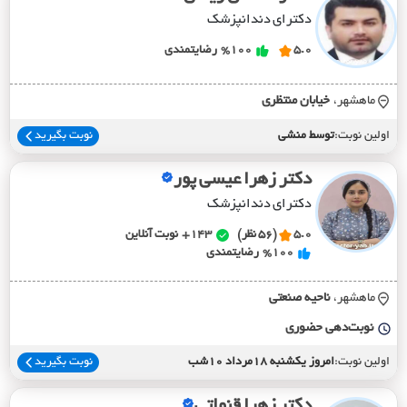
دکترای دندانپزشک
5.0
%100
رضایتمندی
ماهشهر،
خيابان منتظري
اولین نوبت:
توسط منشی
نوبت بگیرید
دکتر زهرا عیسی پور
دکترای دندانپزشک
5.0
(56 نظر)
143+
نوبت آنلاین
%100
رضایتمندی
ماهشهر،
ناحيه صنعتي
نوبت‌دهی حضوری
اولین نوبت:
امروز یکشنبه 18مرداد 10شب
نوبت بگیرید
دکتر زهرا قنواتی