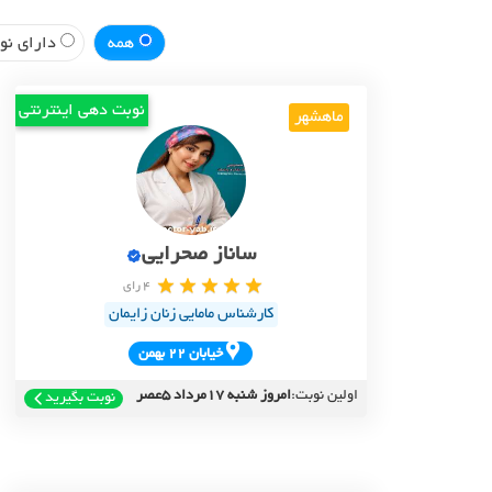
همه
دارای نوب
نوبت دهی اینترنتی
ماهشهر
ساناز صحرایی
4 رای
کارشناس مامایی زنان زایمان
خيابان 22 بهمن
اولین نوبت:
امروز شنبه 17مرداد 5عصر
نوبت بگیرید