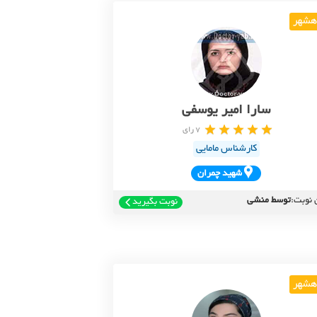
هشهر
سارا امیر یوسفی
7 رای
کارشناس مامایی
شهيد چمران
 نوبت:
توسط منشی
نوبت بگیرید
هشهر