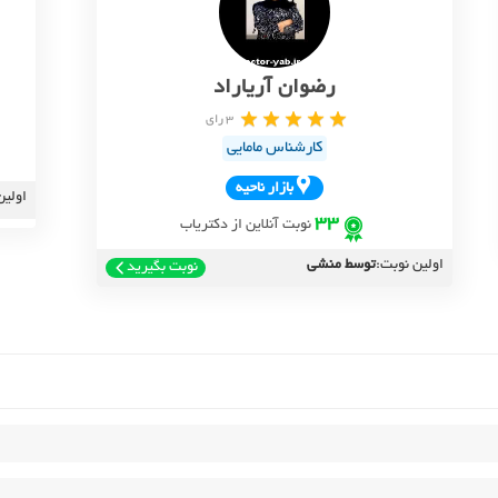
رضوان آریاراد
3 رای
کارشناس مامایی
بازار ناحيه
اولین
33
نوبت آنلاین از دکتریاب
اولین نوبت:
توسط منشی
نوبت بگیرید