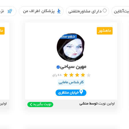
پزشکان اطراف من
نزد
ت‌آنلاین
دارای مشاوره‌تلفنی
ماهشهر
ما
مهین سیاحی
68 رای
کارشناس مامایی
خيابان منتظري
اولین نوبت:
توسط منشی
اولین
نوبت بگیرید