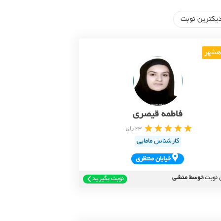
یکترین نوبت
هشهر
فاطمه قیصری
23 رای
کارشناس مامایی
خيابان منتظري
 نوبت:
توسط منشی
نوبت بگیرید