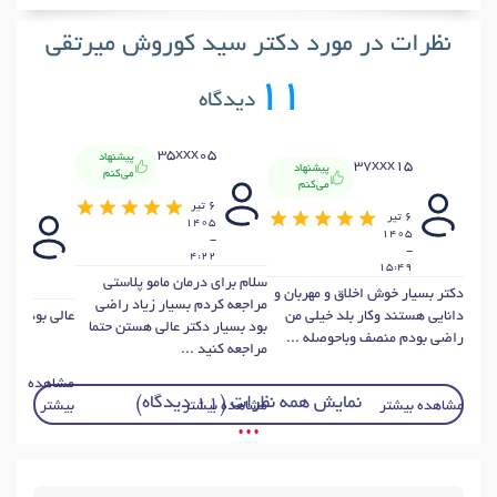
نظرات در مورد دکتر سید کوروش میرتقی
11
دیدگاه
35xxx05
پیشنهاد
37xxx15
پیشنهاد
می‌کنم
می‌کنم
x72
6 تير
6 تير
1405
1405
-
6 تير
-
405
4:22
15:49
-
سلام برای درمان مامو پلاستی
4:15
دکتر بسیار خوش اخلاق و مهربان و
مراجعه کردم بسیار زیاد راضی
دانایی هستند وکار بلد خیلی من
عالی بود ...
بود بسیار دکتر عالی هستن حتما
راضی بودم منصف وباحوصله ...
مراجعه کنید ...
مشاهده
نمایش همه نظرات (11 دیدگاه)
مشاهده بیشتر
مشاهده بیشتر
بیشتر
• • •