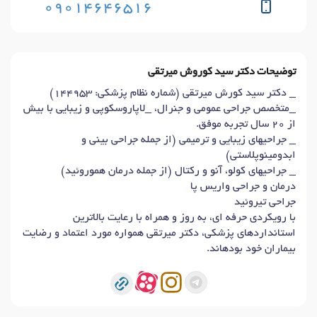
09014646516
توضیحات دکتر سید کوروش میرتقی
_ دکتر سید کورش میرتقی (شماره نظام پزشکی: 144953)
_متخصص جراحی عمومی و جنرال، _لاپاروسکوپی و زیبایی با بیش
از 20 سال تجربه موفق.
_ جراحیهای زیبایی و ترمیمی (از جمله جراحی بینی و
ابدومینوپلاستی)
_ جراحیهای کولو، آنو و رکتال (از جمله درمان هموروئید)
درمان و جراحی واریس پا
جراحی تیروئید
با رویکردی حرفه ای، به روز و همراه با رعایت بالاترین
استانداردهای پزشکی، دکتر میرتقی همواره مورد اعتماد و رضایت
بیماران خود بودهاند.