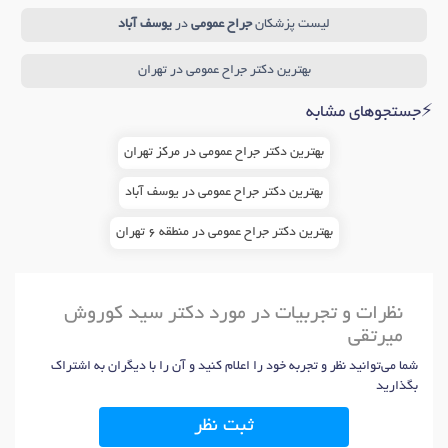
دکتر
لیپوساکشن کمر
در تهران
دکتر
تزریق چربی
در تهران
لیست پزشکان
جراح عمومی
در
یوسف آباد
دکتر
لیپوشکم
در تهران
دکتر
براکیوپلاستی (لیفت بازو)
در تهران
بهترین دکتر جراح عمومی در تهران
دکتر
پروتز سینه
در تهران
⚡جستجوهای مشابه
دکتر
برداشتن پف چشم (بلفاروپلاستی)
در تهران
دکتر
تزریق پی آر پی (PRP)
در تهران
دکتر
واریس
در تهران
بهترین دکتر جراح عمومی در مرکز تهران
بهترین دکتر جراح عمومی در یوسف آباد
بهترین دکتر جراح عمومی در منطقه 6 تهران
نظرات و تجربیات در مورد دکتر سید کوروش
میرتقی
شما می‌توانید نظر و تجربه خود را اعلام کنید و آن را با دیگران به اشتراک
بگذارید
ثبت نظر