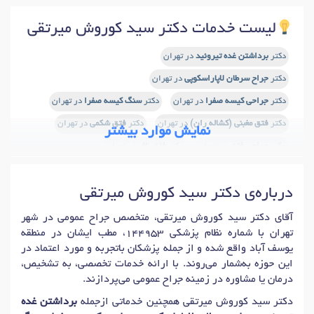
لیست خدمات دکتر سید کوروش میرتقی
دکتر
برداشتن غده تیروئید
در تهران
دکتر
جراح سرطان لاپاراسکوپی
در تهران
دکتر
جراحی کیسه صفرا
در تهران
دکتر
سنگ کیسه صفرا
در تهران
دکتر
فتق مغبنی (کشاله ران)
در تهران
دکتر
فتق شکمی
در تهران
نمایش موارد بیشتر
دکتر
جراحی فتق
در تهران
دکتر
فتق ناف
در تهران
دکتر
ترمیم فتق هیاتوس
در تهران
دکتر
فتق دیافراگم
در تهران
درباره‌ی دکتر سید کوروش میرتقی
دکتر
جراحی لاپاراسکوپی
در تهران
دکتر
جراحی باز شکم (لاپروتومی)
در تهران
آقای دکتر سید کوروش میرتقی، متخصص جراح عمومی در شهر
تهران با شماره نظام پزشکی 144953، مطب ایشان در منطقه
دکتر
طحال برداری (اسپلنکتومی)
در تهران
دکتر
جراحی کبد
در تهران
یوسف آباد واقع شده و از جمله پزشکان باتجربه و مورد اعتماد در
دکتر
جراحی تیروئید
در تهران
این حوزه به‌شمار می‌روند. با ارائه خدمات تخصصی، به تشخیص،
درمان یا مشاوره در زمینه جراح عمومی می‌پردازند.
دکتر
لیپوساکشن اولتراسونیک (ویزر)
در تهران
دکتر سید کوروش میرتقی همچنین خدماتی ازجمله
برداشتن غده
دکتر
لیفت شقیقه و ابرو
در تهران
دکتر
لیفت پیشانی
در تهران