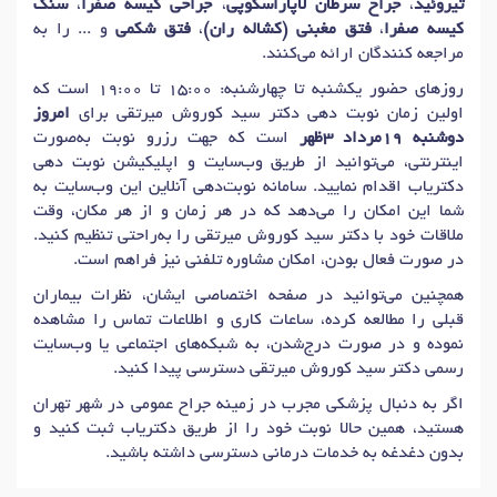
تیروئید
،
جراح سرطان لاپاراسکوپی
،
جراحی کیسه صفرا
،
سنگ
دکتر
جراحی سینوس پیلونیدال (کیست مویی)
در تهران
کیسه صفرا
،
فتق مغبنی (کشاله ران)
،
فتق شکمی
و ... را به
مراجعه کنندگان ارائه می‌کنند.
دکتر
لیزرسینوس پیلونیدال (کیست مویی)
در تهران
روزهای حضور یکشنبه تا چهارشنبه: 15:00 تا 19:00 است که
دکتر
جراحی کولورکتال (روده بزرگ)
در تهران
اولین زمان نوبت دهی دکتر سید کوروش میرتقی برای
امروز
دکتر
جراحی لیزر توده
در تهران
دکتر
هموروئید (بواسیر)
در تهران
دوشنبه 19مرداد 3ظهر
است که جهت رزرو نوبت به‌صورت
دکتر
آپاندیسیت
در تهران
دکتر
جراحی شقاق (فیشر مقعدی)
در تهران
اینترنتی، می‌توانید از طریق وب‌سایت و اپلیکیشن نوبت دهی
دکتریاب اقدام نمایید. سامانه نوبت‌دهی آنلاین این وب‌سایت به
دکتر
فیستول مقعدی
در تهران
دکتر
جراحی با لیزر
در تهران
شما این امکان را می‌دهد که در هر زمان و از هر مکان، وقت
دکتر
جراحی زیبایی شکم (ابدومینوپلاستی)
در تهران
ملاقات خود با دکتر سید کوروش میرتقی را به‌راحتی تنظیم کنید.
در صورت فعال بودن، امکان مشاوره تلفنی نیز فراهم است.
دکتر
لیپوساکشن
در تهران
دکتر
بزرگ کردن باسن
در تهران
همچنین می‌توانید در صفحه اختصاصی ایشان، نظرات بیماران
دکتر
کوچک کردن سینه
در تهران
قبلی را مطالعه کرده، ساعات کاری و اطلاعات تماس را مشاهده
دکتر
بزرگ کردن سینه (ماموپلاستی)
در تهران
دکتر
لیفت بینی
در تهران
نموده و در صورت درج‌شدن، به شبکه‌های اجتماعی یا وب‌سایت
رسمی دکتر سید کوروش میرتقی دسترسی پیدا کنید.
دکتر
جراحی ران (لیفت ران)
در تهران
دکتر
لیفت باسن
در تهران
اگر به دنبال پزشکی مجرب در زمینه جراح عمومی در شهر تهران
دکتر
بازسازی سینه
در تهران
دکتر
لیفت سینه (ماستوپکسی)
در تهران
هستید، همین حالا نوبت خود را از طریق دکتریاب ثبت کنید و
دکتر
ایمپلنت باسن
در تهران
دکتر
لیپوساکشن ساق پا
در تهران
بدون دغدغه به خدمات درمانی دسترسی داشته باشید.
دکتر
لیپوساکشن باسن
در تهران
دکتر
لیپوساکشن ران
در تهران