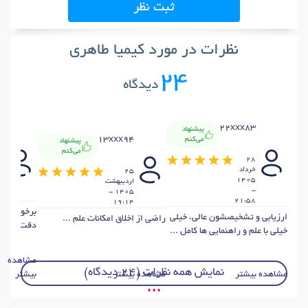
ثبت نظر
نظرات در مورد کیمیا طاهری
24
دیدگاه
22xxx83
پیشنهاد
0
13xxx94
می‌کنم
پیشنهاد
می‌کنم
28
5
خرداد
25
ار
1405
ارديبهشت
-
1405 -
41
21:58
19:14
برخوردشان 
ارزیابی و تشخیصشون عالی، خیلی
راضی از اخلاق امکانات علم ...
دقت پسرم ب
خیلی با علم و راهنمایی ها کامل ...
مشاهده
نمایش همه نظرات (24 دیدگاه)
مشاهده بیشتر
مشاهده بیشتر
بیشتر
• • •