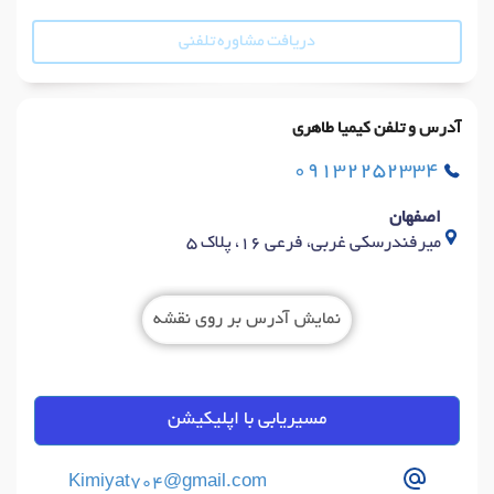
دریافت مشاوره تلفنی
آدرس و تلفن کیمیا طاهری
09132252334
اصفهان
میرفندرسکی غربی، فرعی 16، پلاک 5
نمایش آدرس بر روی نقشه
مسیریابی با اپلیکیشن
Kimiyat704@gmail.com