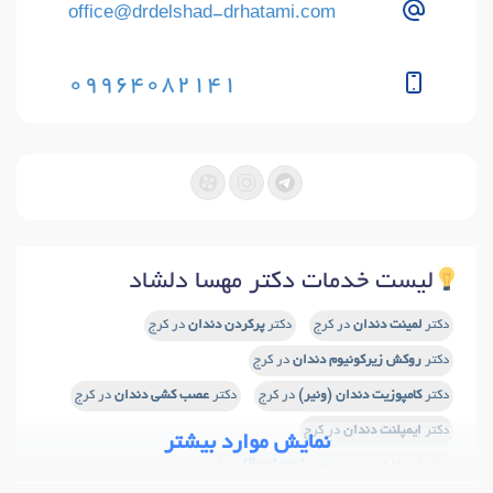
office@drdelshad-drhatami.com
09964082141
لیست خدمات دکتر مهسا دلشاد
دکتر
لمینت دندان
در کرج
دکتر
پرکردن دندان
در کرج
دکتر
روکش زیرکونیوم دندان
در کرج
دکتر
کامپوزیت دندان (ونیر)
در کرج
دکتر
عصب کشی دندان
در کرج
دکتر
ایمپلنت دندان
در کرج
نمایش موارد بیشتر
دکتر
ایمپلنت بدون جراحی (flapless)
در کرج