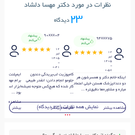
نظرات در مورد دکتر مهسا دلشاد
23
دیدگاه
xx81
90xxx04
پیشنهاد
94xxx75
پیشنهاد
می‌کنم
می‌کنم
12
12
12
تير
تير
تير
1405
1405
1405
-
-
-
0:37
0:41
0:57
کامپوزیت لب‌پریدگی دندون
ایمپلنت انجام
اینکه خانم دکتر و همسرشون هر
جلومو انجام دادن؛ انقدر طبیعی
برام مهم بود 
دو دندانپزشک هستن خیلی اعتماد
کار شده که هیچ‌کس متوجه نمیشه
ابزار استریل ب
میاره و مشاوره‌ها دقیق‌تره ...
...
بود ...
مشاهده
نمایش همه نظرات (23 دیدگاه)
مشاهده بیشتر
مشاهده بیشتر
بیشتر
• • •