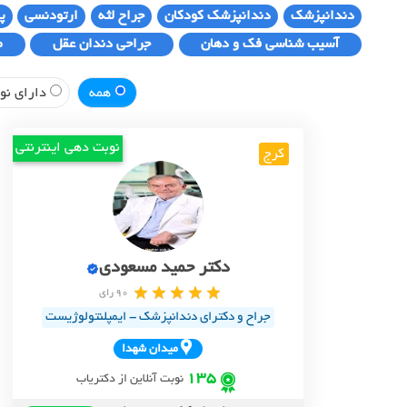
دندانپزشک
دندانپزشک کودکان
جراح لثه
ارتودنسی
پ
آسیب شناسی فک و دهان
جراحی دندان عقل
ط
همه
دارای نوب
نوبت دهی اینترنتی
کرج
دکتر حمید مسعودی
90 رای
جراح و دکترای دندانپزشک - ایمپلنتولوژیست
ميدان شهدا
135
نوبت آنلاین از دکتریاب