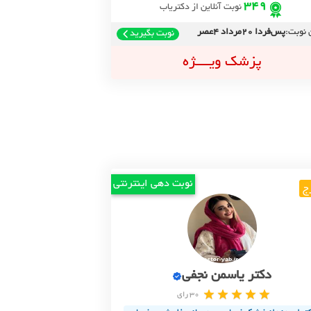
349
نوبت آنلاین از دکتریاب
 نوبت:
پس‌فردا 20مرداد 4عصر
نوبت بگیرید
پزشک ویــــژه
نوبت دهی اینترنتی
ج
دکتر یاسمن نجفی
30 رای