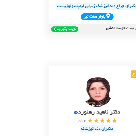
کترای جراح دندانپزشک زیبایی ایمپلنتولوژیست
بلوار هفت تير
 نوبت:
توسط منشی
نوبت بگیرید
ج
دکتر ناهید رهنورد
2 رای
دکترای دندانپزشک