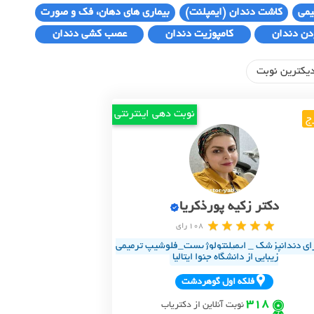
یمی
کاشت دندان (ایمپلنت)
بیماری های دهان، فک و صورت
دن دندان
کامپوزیت دندان
عصب کشی دندان
یکترین نوبت
نوبت دهی اینترنتی
ج
دکتر زکیه پورذکریا
108 رای
ای دندانپزشک _ ایمپلنتولوژیست_فلوشیپ ترمیمی
زیبایی از دانشگاه جنوا ایتالیا
فلکه اول گوهردشت
318
نوبت آنلاین از دکتریاب