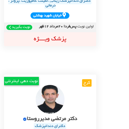
دکترای دندانپزشک زیبایی ،لمینت ،کامپوزیت ،پروتز ،
درمانی
خيابان شهيد بهشتي
اولین نوبت:
پس‌فردا 20مرداد 12ظهر
نوبت بگیرید
پزشک ویــــژه
نوبت دهی اینترنتی
کرج
دکتر مرتضی مدیرروستا
دکترای دندانپزشک