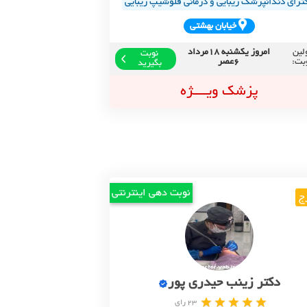
ترای دندانپزشک زیبایی و درمانی فلوشیپ زیبایی
خيابان بهشتي
لین
امروز یکشنبه 18مرداد
نوبت
بت:
6عصر
بگیرید
پزشک ویــــژه
نوبت دهی اینترنتی
ج
دکتر زینب حیدری پور
23 رای