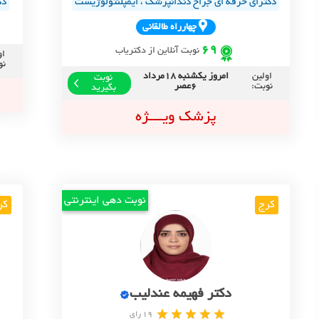
دکترای حرفه ای جراح دندانپزشک ، ایمپلنتولوژیست
دک
چهارراه طالقاني
69
نوبت آنلاین از دکتریاب
او
نو
اولین
امروز یکشنبه 18مرداد
نوبت
نوبت:
6عصر
بگیرید
پزشک ویــــژه
نوبت دهی اینترنتی
کرج
کر
دکتر فهیمه عندلیب
19 رای