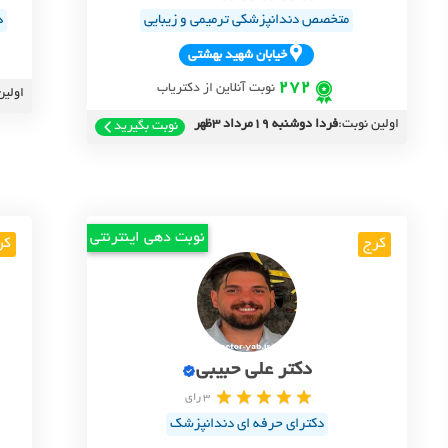
متخصص دندانپزشکی ترمیمی و زیبایی
د
خيابان شهيد بهشتي
272
نوبت آنلاین از دکتریاب
اولین
اولین نوبت:
فردا دوشنبه 19مرداد 3ظهر
نوبت بگیرید
نوبت دهی اینترنتی
کرج
کر
دکتر علی حبیبی
3 رای
دکترای حرفه ای دندانپزشک