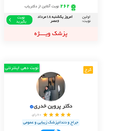
262
نوبت آنلاین از دکتریاب
اولین
امروز یکشنبه 18مرداد
نوبت
نوبت:
6عصر
بگیرید
پزشک ویــــژه
نوبت دهی اینترنتی
کرج
دکتر پروین خدری
60 رای
جراح و دندانپزشک زیبایی و عمومی