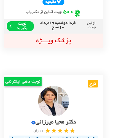
عظيميه
500
نوبت آنلاین از دکتریاب
اولین
فردا دوشنبه 19مرداد
نوبت
نوبت:
10صبح
بگیرید
پزشک ویــــژه
نوبت دهی اینترنتی
کرج
دکتر محیا میرزائی
11 رای