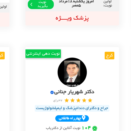
اولین
امروز یکشنبه 18مرداد
نوبت
نوبت:
5عصر
بگیرید
اولین
پزشک ویــــژه
نوبت دهی اینترنتی
کرج
کر
دکتر شهریار جنانی
32 رای
جراح و دکترای دندانپزشک و ایمپلنتولوژیست
چهارراه طالقاني
104
نوبت آنلاین از دکتریاب