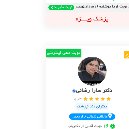
 نوبت:
فردا دوشنبه 19مرداد 5عصر
نوبت بگیرید
پزشک ویــــژه
نوبت دهی اینترنتی
ج
دکتر سارا رضائی
3 رای
دکترای دندانپزشک
طالقاني شمالي / فرديس
16
نوبت آنلاین از دکتریاب