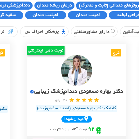
روتزهای دندانی (ثابت و متحرک)
درمان ریشه دندان
دندانپزشکی ترم
راحی لبخند
لمینت دندان
امپلنت دندان
سفید کر
پزشکان اطراف من
نزد
ت‌آنلاین
دارای مشاوره‌تلفنی
نوبت دهی اینترنتی
کرج
کر
دکتر بهاره مسعودی دندانپزشک زیبایی
120 رای
کلینیک دکتر بهاره مسعودی (لمینت - کامپوزیت)
دکتر
ميدان شهدا
92
نوبت آنلاین از دکتریاب