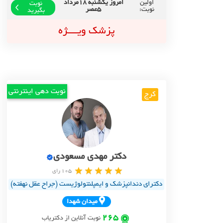
اولین
امروز یکشنبه 18مرداد
نوبت
نوبت:
5عصر
بگیرید
پزشک ویــــژه
نوبت دهی اینترنتی
کرج
دکتر مهدی مسعودی
105 رای
دکترای دندانپزشک و ایمپلنتولوژیست (جراح عقل نهفته)
ميدان شهدا
265
نوبت آنلاین از دکتریاب