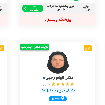
اولین
امروز یکشنبه 18مرداد
او
نوبت
نوبت:
5عصر
نو
بگیرید
پزشک ویــــژه
نوبت دهی اینترنتی
کرج
کر
دکتر الهام رجبی
30 رای
دکترای جراح و دندانپزشک
جهانشهر