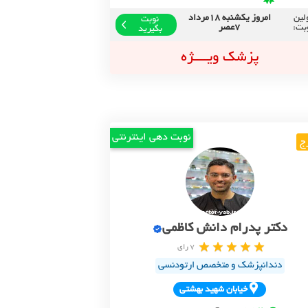
لین
امروز یکشنبه 18مرداد
نوبت
بت:
7عصر
بگیرید
پزشک ویــــژه
نوبت دهی اینترنتی
ج
دکتر پدرام دانش کاظمی
7 رای
دندانپزشک و متخصص ارتودنسی
خيابان شهيد بهشتي