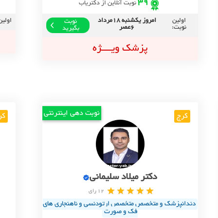
39
نوبت آنلاین از دکتریاب
اولین
امروز یکشنبه 18مرداد
اولین
نوبت
نوبت:
6عصر
بگیرید
پزشک ویــــژه
نوبت دهی اینترنتی
کرج
کر
دکتر میلاد سلیمانی
12 رای
دندانپزشک و متخصص متخصص ارتودنسی و ناهنجاری های
فک و صورت