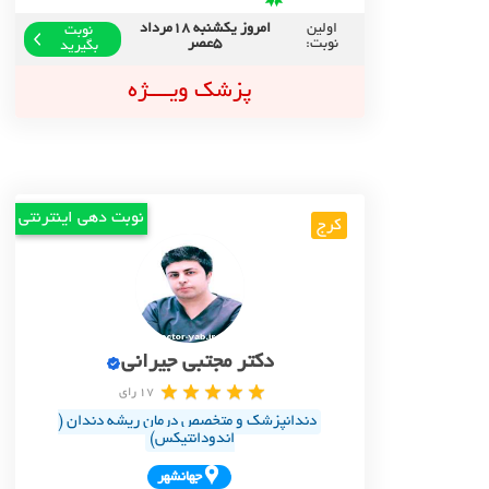
اولین
امروز یکشنبه 18مرداد
نوبت
نوبت:
5عصر
بگیرید
پزشک ویــــژه
نوبت دهی اینترنتی
کرج
دکتر مجتبی جیرانی
17 رای
دندانپزشک و متخصص درمان ریشه دندان (
اندودانتیکس)
جهانشهر