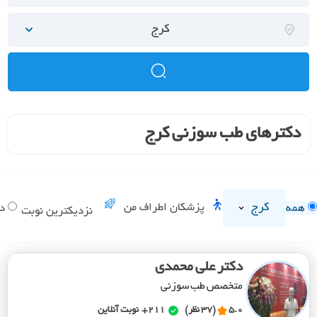
کرج
دکترهای طب سوزنی کرج
کرج
پزشکان اطراف من
همه
دا
نزدیکترین نوبت
دکتر علی محمدی
متخصص طب سوزنی
5.0
(37 نظر)
211+
نوبت آنلاین