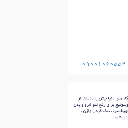
09001060552
ه های دنیا بهترین خدمات از
انند تزریق فیلر و بوتاکس ، هایفو صورت و بدن ، co2 fractional ، لیزر کیوسوئیچ برای رفع تتو ابرو و بدن
وپلاستی ، تنگ کردن واژن ،
می شود .