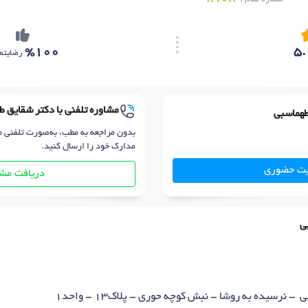
%100
5.
رضایتم
مشاوره تلفنی با دکتر شقایق 
طهماسبی
بدون مراجعه به مطب، به‌صورت تلفنی م
مدارک خود را ارسال کنید.
بت حضوری
دریافت مشا
ی
- نرسیده به روشا - نبش کوچه حوری - پلاک13 - واحد1