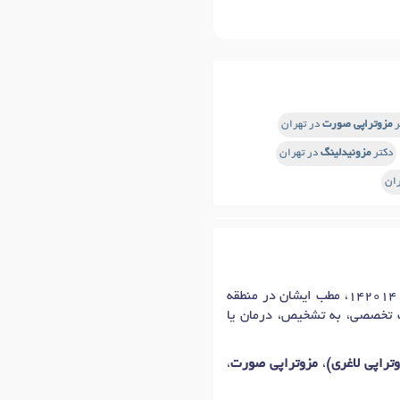
ر
مزوتراپی صورت
در تهران
دکتر
مزونیدلینگ
در تهران
ان
خانم دکتر شقایق طهماسبی، دکترای حرفه‌ای پزشک پوست ، مو و زیبایی در شهر تهران با شماره نظام پزشکی 142014، مطب ایشان در منطقه
مات تخصصی، به تشخیص، درمان یا
وتراپی لاغری)
،
مزوتراپی صورت
،