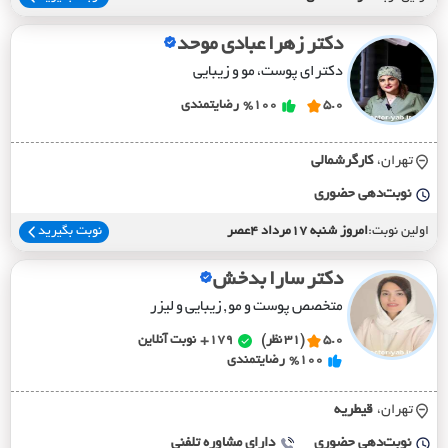
دکتر زهرا عبادی موحد
دکترای پوست، مو و زیبایی
5.0
%100
رضایتمندی
تهران،
کارگرشمالي
نوبت‌دهی حضوری
اولین نوبت:
امروز شنبه 17مرداد 4عصر
نوبت بگیرید
دکتر سارا بدخش
متخصص پوست و مو , زیبایی و لیزر
5.0
(31 نظر)
179+
نوبت آنلاین
%100
رضایتمندی
تهران،
قيطريه
نوبت‌دهی حضوری
دارای مشاوره تلفنی