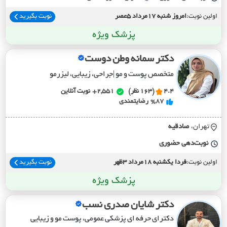
اولین نوبت:
امروز شنبه 17مرداد 5عصر
نوبت بگیرید
پزشک ویژه
دکتر سمانه وطن دوست
متخصص پوست و مو |جراحی، زیبایی، لیزرمو
4.4
(163 نظر)
2,551+
نوبت آنلاین
%87
رضایتمندی
تهران،
صادقيه
نوبت‌دهی حضوری
اولین نوبت:
فردا یکشنبه 18مرداد 3ظهر
نوبت بگیرید
پزشک ویژه
دکتر شایان صدری نسب
دکترای حرفه ای پزشکی عمومی، پوست مو و زیبایی