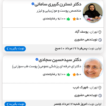
دکتر نسترن کبیری سامانی
متخصص پوست و مو زیبایی و لیزر
5.0
%100
رضایتمندی
تهران،
يوسف آباد
نوبت‌دهی حضوری
اولین نوبت:
پس‌فردا 19مرداد 10صبح
نوبت بگیرید
دکتر سیدحسین سجادی
دکترای حرفه ای پزشکی عمومی( پوست طب سوزنی)
5.0
%100
رضایتمندی
تهران،
شهرک غرب
نوبت‌دهی حضوری
اولین نوبت:
امروز شنبه 17مرداد 5عصر
نوبت بگیرید