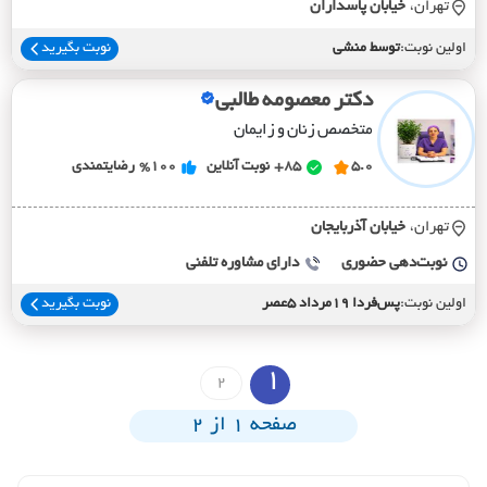
تهران،
خيابان پاسداران
اولین نوبت:
توسط منشی
نوبت بگیرید
دکتر معصومه طالبی
متخصص زنان و زایمان
5.0
85+
نوبت آنلاین
%100
رضایتمندی
تهران،
خيابان آذربايجان
نوبت‌دهی حضوری
دارای مشاوره تلفنی
اولین نوبت:
پس‌فردا 19مرداد 5عصر
نوبت بگیرید
1
2
صفحه 1 از 2