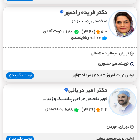
دکتر فریده رادمهر
متخصص پوست و مو
5.0
(22 نظر)
280+
نوبت آنلاین
%100
رضایتمندی
تهران،
جمالزاده شمالي
نوبت‌دهی حضوری
اولین نوبت:
امروز شنبه 17مرداد 3ظهر
نوبت بگیرید
دکتر امیر دریانی
فوق تخصص جراحی پلاستیک و زیبایی
4.4
(36 نظر)
%88
رضایتمندی
تهران،
جردن
اولین نوبت:
توسط منشی
نوبت بگیرید