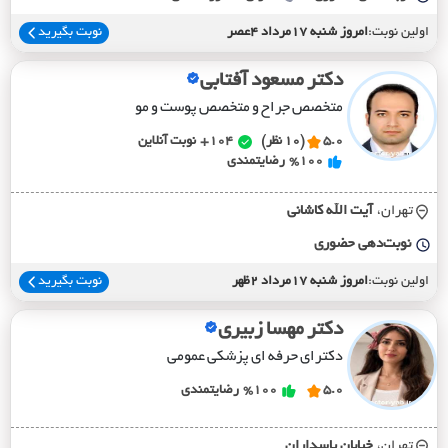
اولین نوبت:
امروز شنبه 17مرداد 4عصر
نوبت بگیرید
دکتر مسعود آفتابی
متخصص جراح و متخصص پوست و مو
5.0
(10 نظر)
104+
نوبت آنلاین
%100
رضایتمندی
تهران،
آيت الله کاشاني
نوبت‌دهی حضوری
اولین نوبت:
امروز شنبه 17مرداد 2ظهر
نوبت بگیرید
دکتر مهسا زبیری
دکترای حرفه ای پزشکی عمومی
5.0
%100
رضایتمندی
تهران،
خيابان پاسداران