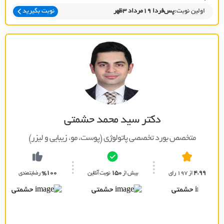
اولین نوبت:
پس‌فردا 19مرداد 3ظهر
نوبت بگیرید
دکتر سید محمد حشمتی
متخصص بورد تخصصي پاتولوژي (پوست، مو، زيبايي و ليزر)
4.99
از 197 رای
بیش از
150
نوبت آنلاین
%100
رضایتمندی