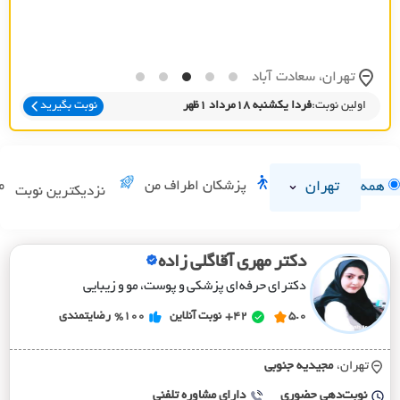
تهران، سعادت آباد
اولین نوبت:
فردا یکشنبه 18مرداد 1ظهر
نوبت بگیرید
تهران
پزشکان اطراف من
م
همه
نزدیکترین نوبت
دکتر مهری آقاگلی زاده
دکترای حرفه‌ای پزشکی و پوست، مو و زیبایی
5.0
42+
نوبت آنلاین
%100
رضایتمندی
تهران،
مجيديه جنوبي
نوبت‌دهی حضوری
دارای مشاوره تلفنی