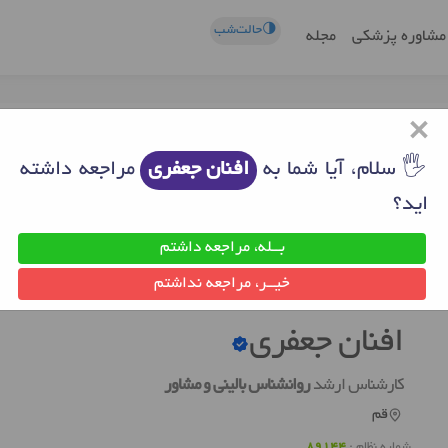
🌗حالت‌شب
مشاوره پزشکی
مجله
×
🖐 سلام، آیا شما به
افنان جعفری
مراجعه داشته
اید؟
بــله، مراجعه داشتم
روانشناس خوب قم
افنان جعفری
خیــر، مراجعه نداشتم
افنان جعفری
کارشناس ارشد
روانشناس بالینی و مشاور
قم
شماره نظام :
89144