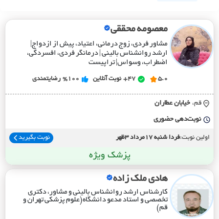
معصومه محققی
مشاور فردی، زوج درمانی، اعتیاد، پیش از ازدواج|
ارشد روانشناس بالینی | درمانگر فردی، افسردگی،
اضطراب، وسواس| تراپیست
5.0
47+
نوبت آنلاین
%100
رضایتمندی
قم،
خيابان عطاران
نوبت‌دهی حضوری
اولین نوبت:
فردا شنبه 17مرداد 3ظهر
نوبت بگیرید
پزشک ویژه
هادی ملک زاده
کارشناس ارشد روانشناس بالینی و مشاور، دکتری
تخصصی و استاد مدعو دانشگاه(علوم پزشکی تهران و
قم)