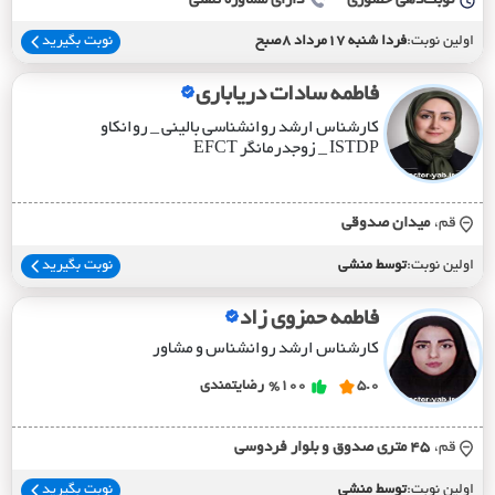
نوبت‌دهی حضوری
دارای مشاوره تلفنی
اولین نوبت:
فردا شنبه 17مرداد 8صبح
نوبت بگیرید
فاطمه سادات دریاباری
کارشناس ارشد روانشناسی بالینی _ روانکاو
ISTDP _ زوجدرمانگر EFCT
قم،
ميدان صدوقي
اولین نوبت:
توسط منشی
نوبت بگیرید
فاطمه حمزوی زاد
کارشناس ارشد روانشناس و مشاور
5.0
%100
رضایتمندی
قم،
45 متري صدوق و بلوار فردوسي
اولین نوبت:
توسط منشی
نوبت بگیرید