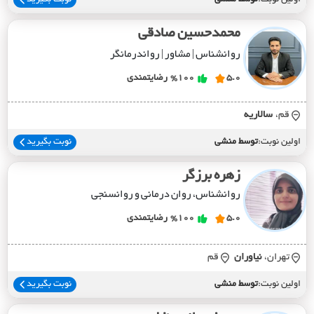
محمدحسین صادقی
روانشناس | مشاور | رواندرمانگر
5.0
%100
رضایتمندی
قم،
سالاريه
اولین نوبت:
توسط منشی
نوبت بگیرید
زهره برزگر
روانشناس، روان درمانی و روانسنجی
5.0
%100
رضایتمندی
تهران،
نياوران
قم
اولین نوبت:
توسط منشی
نوبت بگیرید