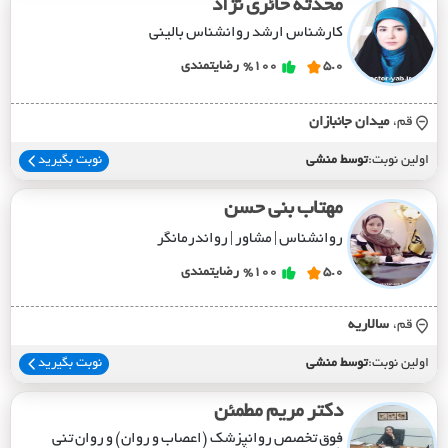
محدثه حائری نژاد
کارشناس ارشد روانشناس بالینی
5.0
%100
رضایتمندی
قم،
ميدان جانبازان
اولین نوبت:
توسط منشی
نوبت بگیرید
مهتاب بنی حسن
روانشناس | مشاور | رواندرمانگر
5.0
%100
رضایتمندی
قم،
سالاريه
اولین نوبت:
توسط منشی
نوبت بگیرید
دکتر مریم مطمئن
فوق تخصص روانپزشک (اعصاب و روان) و روان تنی