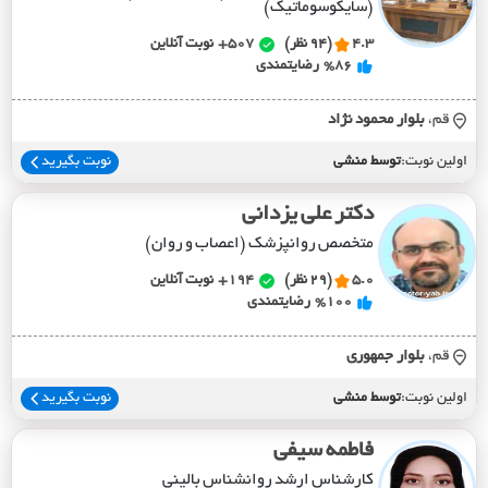
(سایکوسوماتیک)
4.3
(94 نظر)
507+
نوبت آنلاین
%86
رضایتمندی
قم،
بلوار محمود نژاد
اولین نوبت:
توسط منشی
نوبت بگیرید
دکتر علی یزدانی
متخصص روانپزشک (اعصاب و روان)
5.0
(29 نظر)
194+
نوبت آنلاین
%100
رضایتمندی
قم،
بلوار جمهوري
اولین نوبت:
توسط منشی
نوبت بگیرید
فاطمه سیفی
کارشناس ارشد روانشناس بالینی