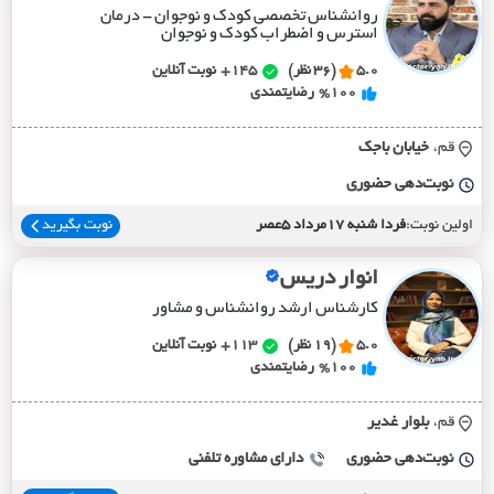
روانشناس تخصصی کودک و نوجوان - درمان
استرس و اضطراب کودک و نوجوان
5.0
(36 نظر)
145+
نوبت آنلاین
%100
رضایتمندی
قم،
خيابان باجک
نوبت‌دهی حضوری
اولین نوبت:
فردا شنبه 17مرداد 5عصر
نوبت بگیرید
انوار دریس
کارشناس ارشد روانشناس و مشاور
5.0
(19 نظر)
113+
نوبت آنلاین
%100
رضایتمندی
قم،
بلوار غدير
نوبت‌دهی حضوری
دارای مشاوره تلفنی