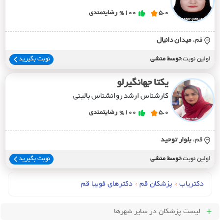
5.0
%100
رضایتمندی
قم،
ميدان دانيال
اولین نوبت:
توسط منشی
نوبت بگیرید
یکتا جهانگیرلو
کارشناس ارشد روانشناس بالینی
5.0
%100
رضایتمندی
قم،
بلوار توحيد
اولین نوبت:
توسط منشی
نوبت بگیرید
دکتریاب
›
پزشکان قم
›
دکترهای فوبیا قم
لیست پزشکان
در سایر شهرها