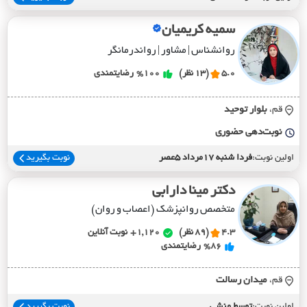
سمیه کریمیان
روانشناس | مشاور | رواندرمانگر
5.0
(13 نظر)
%100
رضایتمندی
قم،
بلوار توحيد
نوبت‌دهی حضوری
اولین نوبت:
فردا شنبه 17مرداد 5عصر
نوبت بگیرید
دکتر مینا دارابی
متخصص روانپزشک (اعصاب و روان)
4.3
(89 نظر)
1,120+
نوبت آنلاین
%86
رضایتمندی
قم،
ميدان رسالت
اولین نوبت:
توسط منشی
نوبت بگیرید