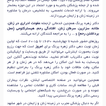
شماره نظام پزشکی 156075، مطب ایشان در منطقه احمدآباد واقع
دکتر
برداشتن تخمدان (سالپنگو اوفورکتومی)
در مشهد
شده و از جمله پزشکان باتجربه و مورد اعتماد در این حوزه به‌شمار
دکتر
اسکن داپلر(جنین) در بارداری
در مشهد
می‌روند. با ارائه خدمات تخصصی، به تشخیص، درمان یا مشاوره
در زمینه زنان و زایمان می‌پردازند.
دکتر
اسکن NT (اسکن شفافیت نوکال)
در مشهد
دکتر زهره پرنگ همچنین خدماتی ازجمله
عفونت ادراری در زنان
،
دکتر
پولیپکتومی (جراحی برداشتن پولیپ)
در مشهد
مثانه
،
سزارین
،
سرطان زنان
،
افتادگی رحم
،
هیسترکتومی (عمل
دکتر
تبخال ناحیه تناسلی
در مشهد
دکتر
سوزاک
در مشهد
برداشتن رحم)
و ... را به مراجعه کنندگان ارائه می‌کنند.
دکتر
HIV / ایدز
در مشهد
دکتر
هپاتیت
در مشهد
روزهای حضور شنبه تا چهارشنبه: 16:30 تا 20:15 است که اولین
زمان نوبت دهی دکتر زهره پرنگ برای
امروز
است که جهت رزرو
دکتر
زگیل تناسلی زنان
در مشهد
دکتر
عفونت مقاربتی
در مشهد
نوبت به‌صورت اینترنتی، می‌توانید از طریق وب‌سایت و اپلیکیشن
دکتر
سندرم قبل از قاعدگی (PMS)
در مشهد
نوبت دهی دکتریاب اقدام نمایید. سامانه نوبت‌دهی آنلاین این
دکتر
سکس تراپیست
در مشهد
دکتر
مشاوره سوء استفاده جنسی
در مشهد
وب‌سایت به شما این امکان را می‌دهد که در هر زمان و از هر
مکان، وقت ملاقات خود با دکتر زهره پرنگ را به‌راحتی تنظیم
دکتر
اختلال عملکرد جنسی
در مشهد
کنید. در صورت فعال بودن، امکان مشاوره تلفنی نیز فراهم است.
دکتر
رابطه جنسی دردناک (دیسپارونیا)
در مشهد
همچنین می‌توانید در صفحه اختصاصی ایشان، نظرات بیماران
دکتر
کم خونی (آنمی)
در مشهد
دکتر
میگرن در قاعدگی
در مشهد
قبلی را مطالعه کرده، ساعات کاری و اطلاعات تماس را مشاهده
نموده و در صورت درج‌شدن، به شبکه‌های اجتماعی یا وب‌سایت
دکتر
بیماری مقاربتی (STD)
در مشهد
دکتر
سیفیلیس
در مشهد
رسمی دکتر زهره پرنگ دسترسی پیدا کنید.
دکتر
بی اختیاری ادراری
در مشهد
اگر به دنبال پزشکی مجرب در زمینه زنان و زایمان در شهر مشهد