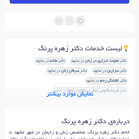
لیست خدمات دکتر زهره پرنگ
دکتر
عفونت ادراری در زنان
در مشهد
دکتر
مثانه
در مشهد
دکتر
سزارین
در مشهد
دکتر
سرطان زنان
در مشهد
دکتر
افتادگی رحم
در مشهد
دکتر
هیسترکتومی (عمل برداشتن رحم)
در مشهد
نمایش موارد بیشتر
دکتر
میومکتومی (برداشتن فیبروم)
در مشهد
دکتر
D&C (اتساع و کورتاژ)
در مشهد
دکتر
افتادگی واژن
در مشهد
درباره‌ی دکتر زهره پرنگ
دکتر
جوانسازی واژن
در مشهد
دکتر
عمل زیبایی کلیتوریس (هودوپلاستی)
در مشهد
خانم دکتر زهره پرنگ، متخصص زنان و زایمان در شهر مشهد با