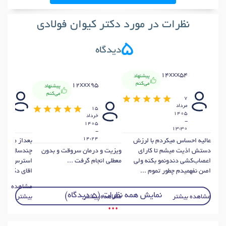
نظرات در مورد دکتر کیوان فولادی
5
دیدگاه
x56
14xxx54
پیشنهاد
می‌کنم
12xxx95
پیشنهاد
می‌کنم
13
7
مرداد
خردا
15
405
1405
خرداد
-
-
1405
:25
13:30
-
14:24
عالیه احساس میکردم با لرزش
بعداز مراجعه
دستش اذیت میشم تا کارای
ویزیت و درمان سروقت و بدون
اعصاب‌کشی دندونمو بکنه ولی
معطلی انجام گرفت ...
استرس الکی 
اصن نفهمیدم چطور تموم ...
اقای دکتر ...
مشاهده
نمایش همه نظرات (5 دیدگاه)
مشاهده بیشتر
مشاهده بیشتر
بیشتر
• • •