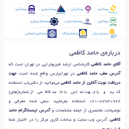
بیمه آتیه
بیمه آرمان
بیمه آسماری
بیمه آسیا
بیمه البرز
بیمه بانک تجارت
بیمه بانک مرکزی
بیمه پارسیان
بیمه پاسارگاد
بیمه تامین اجتماعی
بیمه تجارت نو
بیمه تعاون
بیمه سامان
درباره‌ی حامد کاظمی
بیمه سرمد
بیمه سینا
بیمه کارآفرین
آقای حامد کاظمی
کارشناس ارشد فیزیوتراپی در تهران است که
بیمه کارآفرین
بیمه کوثر
بیمه معلم
بیمه ملت
آدرس مطب حامد کاظمی
در تهرانپارس واقع شده است.
جهت
بیمه نوین
بیمه نیروهای مسلح
دریافت نوبت آنلاین از حامد کاظمی
می‌توانید از دکتریاب استفاده
کنید و یا جهت تماس با حامد کاظمی از شماره(های)
021-77740928
استفاده بفرمایید. سعی شده معرفی و
توضیحات مختصری از جمله مشخصات و
آدرس اینستاگرام حامد
کاظمی
، آدرس وب سایت و ساعات کاری مرکز را در اختیار شما