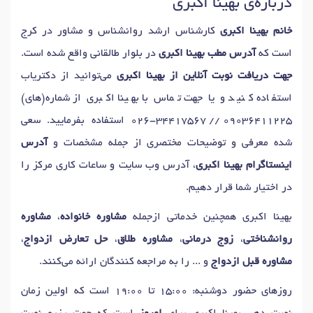
درباره‌ی بهینا اکبری
خانم بهینا اکبری
کارشناس ارشد روانشناس و مشاور در کرج
است که
آدرس مطب بهینا اکبری
در بلوار طالقانی واقع شده است.
جهت دریافت نوبت آنلاین از بهینا اکبری
می‌توانید از دکتریاب
استفاده کنید و یا جهت تماس با بهینا اکبری از شماره(های)
026-34417567 // 09036411225
استفاده بفرمایید. سعی
شده معرفی و توضیحات مختصری از جمله مشخصات و
آدرس
اینستاگرام بهینا اکبری
، آدرس وب سایت و ساعات کاری مرکز را
در اختیار شما قرار دهیم.
بهینا اکبری همچنین خدماتی ازجمله
مشاوره خانواده
،
مشاوره
روانشناختی
،
زوج درمانی
،
مشاوره طلاق
،
حل تعارض ازدواج
،
مشاوره قبل ازدواج
و ... را به مراجعه کنندگان ارائه می‌کنند.
روزهای حضور دوشنبه: 15:00 تا 19:00 است که اولین زمان