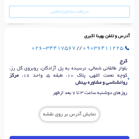
دریافت مشاوره تلفنی
آدرس و تلفن بهینا اکبری
026-34417567
//
09036411225
کرج
بلوار طالقانی شمالی، نرسیده به پل آزادگان، روبروی گل رز،
کوچه نعمت اللهی، پلاک 10، طبقه 5، واحد 18،
مرکز
روانشناسی و مشاوره بینش
روزهای دوشنبه ساعت 3 تا 7 بعد ازظهر
نمایش آدرس بر روی نقشه