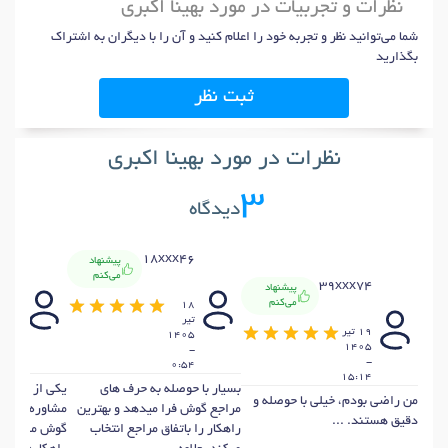
نظرات و تجربیات در مورد بهینا اکبری
شما می‌توانید نظر و تجربه خود را اعلام کنید و آن را با دیگران به اشتراک
بگذارید
ثبت نظر
نظرات در مورد بهینا اکبری
3
دیدگاه
x81
18xxx46
پیشنهاد
می‌کنم
39xxx74
پیشنهاد
می‌کنم
18
18
تير
خرداد
19 تير
405
1405
1405
-
-
-
21:9
0:54
15:14
بسیار با حوصله به حرف های
یکی از بهترین
من راضی بودم، خیلی با حوصله و
مراجع گوش فرا میدهد و بهترین
مشاوره‌ای که 
دقیق هستند. ...
راهکار را باتفاق مراجع انتخاب
گوش می‌دهند،