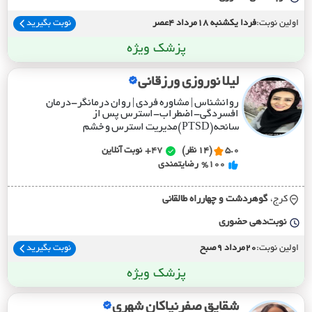
اولین نوبت:
فردا یکشنبه 18مرداد 4عصر
نوبت بگیرید
پزشک ویژه
لیلا نوروزی ورزقانی
روانشناس | مشاوره فردی | روان درمانگر-درمان
افسردگی-اضطراب-استرس پس از
سانحه(PTSD)مدیریت استرس و خشم
5.0
(14 نظر)
47+
نوبت آنلاین
%100
رضایتمندی
کرج،
گوهردشت و چهارراه طالقاني
نوبت‌دهی حضوری
اولین نوبت:
20مرداد 9صبح
نوبت بگیرید
پزشک ویژه
شقایق صفرنیاکان شهری