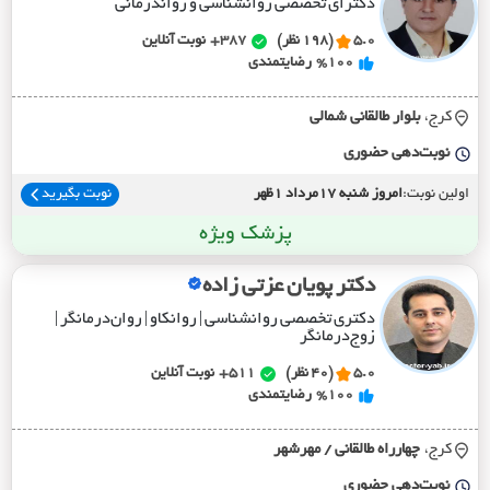
دکترای تخصصی روانشناسی و رواندرمانی
5.0
(198 نظر)
387+
نوبت آنلاین
%100
رضایتمندی
کرج،
بلوار طالقاني شمالي
نوبت‌دهی حضوری
اولین نوبت:
امروز شنبه 17مرداد 1ظهر
نوبت بگیرید
پزشک ویژه
دکتر پویان عزتی‌ زاده
دکتری تخصصی روانشناسی | روانکاو | روان‌درمانگر |
زوج‌درمانگر
5.0
(40 نظر)
511+
نوبت آنلاین
%100
رضایتمندی
کرج،
چهارراه طالقاني / مهرشهر
نوبت‌دهی حضوری