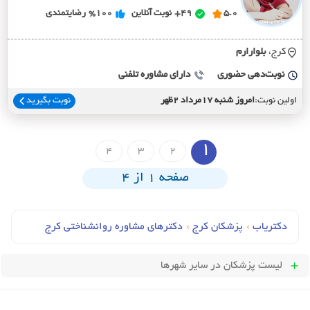
5.0
49+
نوبت آنلاین
%100
رضایتمندی
کرج،
بلوارارم
نوبت‌دهی حضوری
دارای مشاوره تلفنی
اولین نوبت:
امروز شنبه 17مرداد 2ظهر
نوبت بگیرید
1
4
3
2
صفحه 1 از 4
دکتریاب
›
پزشکان کرج
›
دکترهای مشاوره روانشناختی کرج
لیست پزشکان
در سایر شهرها