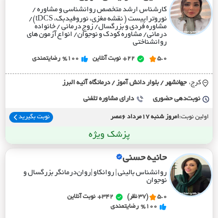
کارشناس ارشد متخصص روانشناسی و مشاوره /
نوروتراپیست ( نقشه مغزی، نوروفیدبک، tDCS)/
مشاوره فردی و بزرگسال/ زوج درمانی / خانواده
درمانی/ مشاوره کودک و نوجوان/ انواع آزمون های
روانشناختی
5.0
22+
نوبت آنلاین
%100
رضایتمندی
کرج،
جهانشهر / بلوار دانش آموز / درمانگاه آتيه البرز
نوبت‌دهی حضوری
دارای مشاوره تلفنی
اولین نوبت:
امروز شنبه 17مرداد 6عصر
نوبت بگیرید
پزشک ویژه
حانیه حسنی
روانشناس بالینی | روانکاو |روان‌درمانگر بزرگسال و
نوجوان
5.0
(37 نظر)
342+
نوبت آنلاین
%100
رضایتمندی