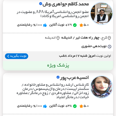
محمد کاظم جواهری وش
عضو انجمن روانشناسی آمریکا APA, و عضویت در
انجمن روانشناسی امریکا و کانادا
5.0
79+
نوبت آنلاین
%100
رضایتمندی
کرج،
چهار راه هفت تير / انديشه
اندیشه
نوبت‌دهی حضوری
اولین نوبت:
امروز شنبه 17مرداد 8شب
نوبت بگیرید
پزشک ویژه
انسیه عرب پور
کارشناس ارشد روانشناس و مشاورخانواده،/
سکستراپیست/درمان واژینیسموس/درمان
زودانزالی/ مشاوره فردی / زوج درمانگر/مشاوره
خیانت/درمانگراعتیاد
5.0
38+
نوبت آنلاین
%100
رضایتمندی