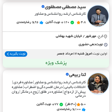
سید مصطفی مصطفوی
کارشناس ارشد روانشناس و مشاور
4.8
120+
نوبت آنلاین
%96
رضایتمندی
کرج،
مهرشهر / خيابان شهيد بهشتي
نوبت‌دهی حضوری
اولین نوبت:
امروز شنبه 17مرداد 6عصر
نوبت بگیرید
پزشک ویژه
ثنا ربیعی
کارشناس ارشد روانشناس و مشاور | مشاوره فردی |
اختلالات بالینی | درمان افسردگی و اضطراب | مشاوره
پیش از ازدواج | مشاوره در طلاق | زوج درمانگر | روان
درمانی
5.0
(40 نظر)
77+
نوبت آنلاین
%100
رضایتمندی