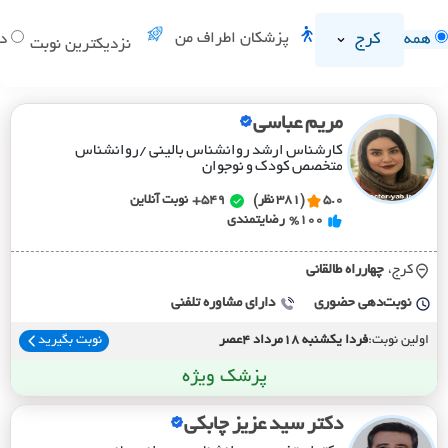
کرج
پزشکان اطراف من
همه
دا
نزدیکترین نوبت
مریم عباسی
کارشناس ارشد روانشناس بالینی /روانشناس
متخصص کودک و نوجوان
5.0
(381 نظر)
549+
نوبت آنلاین
%100
رضایتمندی
کرج،
چهارراه طالقاني
نوبت‌دهی حضوری
دارای مشاوره تلفنی
اولین نوبت:
فردا یکشنبه 18مرداد 4عصر
نوبت بگیرید
پزشک ویژه
دکتر سید عزیز چابکی