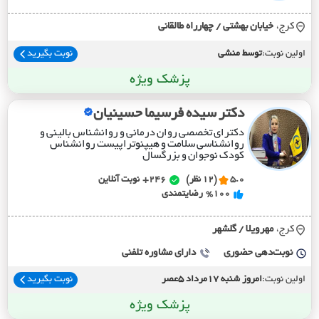
کرج،
خيابان بهشتي / چهارراه طالقاني
اولین نوبت:
توسط منشی
نوبت بگیرید
پزشک ویژه
دکتر سیده فرسیما حسینیان
دکترای تخصصی روان درمانی و روانشناس بالینی و
روانشناسی سلامت و هیپنوتراپیست روانشناس
کودک نوجوان و بزرگسال
5.0
(12 نظر)
246+
نوبت آنلاین
%100
رضایتمندی
کرج،
مهرويلا / گلشهر
نوبت‌دهی حضوری
دارای مشاوره تلفنی
اولین نوبت:
امروز شنبه 17مرداد 5عصر
نوبت بگیرید
پزشک ویژه