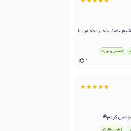
یم باعث شد رابطه من با
م
تخصص و مهارت
1
گیم حس کردم☘️
ن
زمان انتظار کم