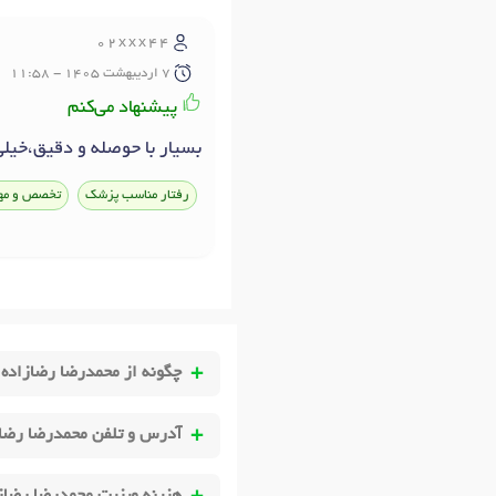
02xxx44
7 ارديبهشت 1405 - 11:58
پیشنهاد می‌کنم
بسیار با حوصله و دقیق،خیل
رفتار مناسب پزشک
تخصص و مه
چگونه از محمدرضا رضازاده
آدرس و تلفن محمدرضا رضاز