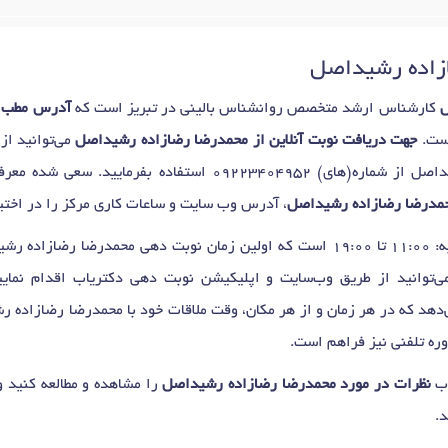
ازاده رشیداصل
ل
کارشناس ارشد متخصص روانشناس بالینی در تبریز است که
آدرس مطب م
است.
جهت دریافت نوبت آنلاین از محمدرضا رضازاده رشیداصل
می‌توانید از
داصل از شماره(های)
09223404952
استفاده بفرمایید. سعی شده معرف
حمدرضا رضازاده رشیداصل
، آدرس وب سایت و ساعات کاری مرکز را در اختیا
اصل برای
ی‌توانید از طریق وب‌سایت و اپلیکیشن نوبت دهی دکتریاب اقدام نمایید
‌دهد که در هر زمان و از هر مکان، وقت ملاقات خود با محمدرضا رضازاده رش
ره تلفنی نیز فراهم است.
اب
نظرات در مورد محمدرضا رضازاده رشیداصل
را مشاهده و مطالعه کنید 
د.