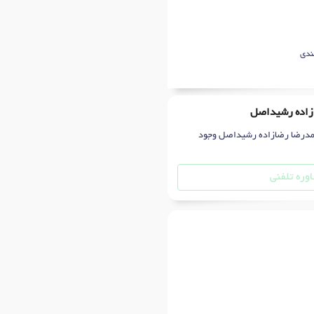
ندی
ازاده رشیداصل
محمدرضا رضازاده رشیداصل وجود
وره تلفنی