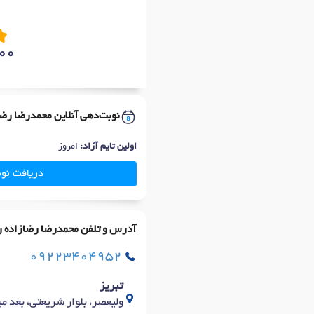
00
نوبت‌دهی آنلاین محمدرضا ر
اولین تایم آزاد:
امروز
دریافت نو
آدرس و تلفن محمدرضا رضازاده
09223404952
تبریز
ولیعصر، بلوار شریعتی، بعد میدان 