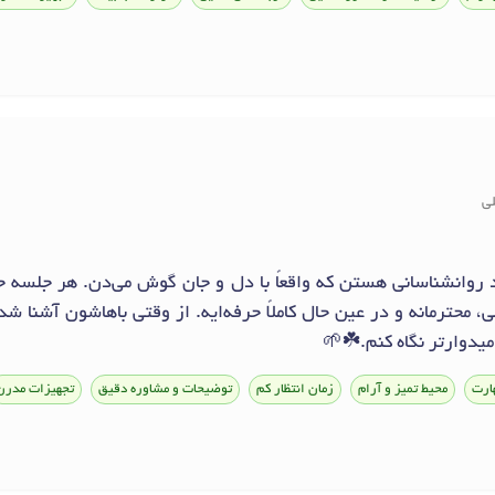
لی
د روانشناسانی هستن که واقعاً با دل و جان گوش می‌دن. هر جلس
محترمانه و در عین حال کاملاً حرفه‌ایه. از وقتی باهاشون آشنا شد
میدوارتر نگاه کنم.☘️🌱
ارت
محیط تمیز و آرام
زمان انتظار کم
توضیحات و مشاوره دقیق
تجهیزات مدرن