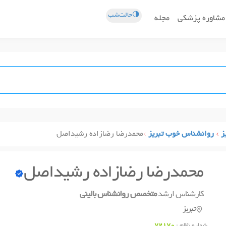
🌗حالت‌شب
مشاوره پزشکی
مجله
ز
روانشناس خوب تبریز
محمدرضا رضازاده رشیداصل
محمدرضا رضازاده رشیداصل
کارشناس ارشد
متخصص روانشناس بالینی
تبریز
شماره نظام :
72170