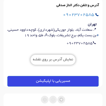
آدرس و تلفن دکتر الناز صدفی
09023702585
تهران
📍سعادت آباد، بلوار جوریکی(شهرداری)، کوچه داوود حسینی،
بن بست یکم، برج تشریفات، بلوک A، ط۵، واحد ۱۹
📞09023702585
نمایش آدرس بر روی نقشه
مسیریابی با اپلیکیشن