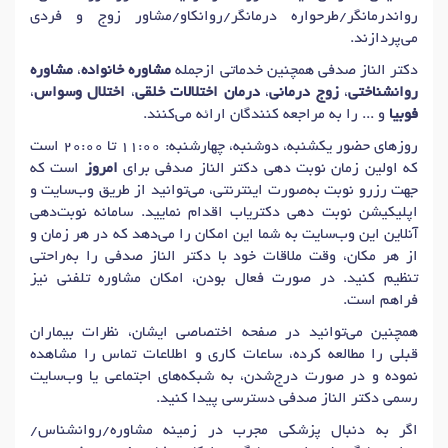
دکتر
وسواس کندن مو
در تهران
دکتر
وسواس بد ریختی
در تهران
رواندرمانگر/طرحواره درمانگر/روانکاو/مشاور زوج و فردی
می‌پردازند.
دکتر الناز صدفی همچنین خدماتی ازجمله
مشاوره خانواده
،
مشاوره
روانشناختی
،
زوج درمانی
،
درمان اختلالات خلقی
،
اختلال وسواس
،
فوبیا
و ... را به مراجعه کنندگان ارائه می‌کنند.
روزهای حضور یکشنبه، دوشنبه، چهارشنبه: 11:00 تا 20:00 است
که اولین زمان نوبت دهی دکتر الناز صدفی برای
امروز
است که
جهت رزرو نوبت به‌صورت اینترنتی، می‌توانید از طریق وب‌سایت و
اپلیکیشن نوبت دهی دکتریاب اقدام نمایید. سامانه نوبت‌دهی
آنلاین این وب‌سایت به شما این امکان را می‌دهد که در هر زمان و
از هر مکان، وقت ملاقات خود با دکتر الناز صدفی را به‌راحتی
تنظیم کنید. در صورت فعال بودن، امکان مشاوره تلفنی نیز
فراهم است.
همچنین می‌توانید در صفحه اختصاصی ایشان، نظرات بیماران
قبلی را مطالعه کرده، ساعات کاری و اطلاعات تماس را مشاهده
نموده و در صورت درج‌شدن، به شبکه‌های اجتماعی یا وب‌سایت
رسمی دکتر الناز صدفی دسترسی پیدا کنید.
اگر به دنبال پزشکی مجرب در زمینه مشاوره/روانشناس/