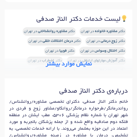
لیست خدمات دکتر الناز صدفی
دکتر
مشاوره خانواده
در تهران
دکتر
مشاوره روانشناختی
در تهران
دکتر
زوج درمانی
در تهران
دکتر
درمان اختلالات خلقی
در تهران
دکتر
اختلال وسواس
در تهران
دکتر
فوبیا
در تهران
دکتر
آموزش مهارتهای ارتباطی
در تهران
دکتر
اضطراب
در تهران
نمایش موارد بیشتر
دکتر
نوسانات خلقی
در تهران
دکتر
وحشت زدگی
در تهران
دکتر
اضطراب اجتماعی
در تهران
دکتر
تمایلات خودکشی
در تهران
درباره‌ی دکتر الناز صدفی
دکتر
اختلال خواب
در تهران
دکتر
اختلال شخصیت
در تهران
دکتر
افسردگی
در تهران
دکتر
افسردگی پس از زایمان
در تهران
خانم دکتر الناز صدفی، دکترای تخصصی مشاوره/روانشناس/
رواندرمانگر/طرحواره درمانگر/روانکاو/مشاور زوج و فردی در
دکتر
درمان اختلالات اضطرابی و استرس
در تهران
شهر تهران با شماره نظام پزشکی 5306، مطب ایشان در منطقه
دکتر
اضطراب های فکری
در تهران
دکتر
خودکشی
در تهران
فلکه دوم صادقیه واقع شده و از جمله پزشکان باتجربه و مورد
اعتماد در این حوزه به‌شمار می‌روند. با ارائه خدمات تخصصی، به
دکتر
افسردگی های مزمن و شدید
در تهران
دکتر
وسواس فکری
در تهران
تشخیص، درمان یا مشاوره در زمینه مشاوره/روانشناس/