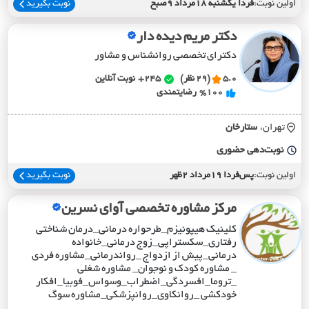
اولین نوبت:
فردا یکشنبه 18مرداد 9صبح
نوبت بگیرید
دکتر مریم دیده دار
دکترای تخصصی روانشناس و مشاور
5.0
(29 نظر)
245+
نوبت آنلاین
%100
رضایتمندی
تهران،
ستارخان
نوبت‌دهی حضوری
اولین نوبت:
پس‌فردا 19مرداد 2ظهر
نوبت بگیرید
مرکز مشاوره تخصصی آوای نسرین
کلینیک هیپونیزم_طرحواره درمانی_درمان شناختی
رفتاری_سکستراپی_زوج درمانی_خانواده
درمانی_پیش از ازدواج _رواندرمانی_مشاوره فردی
_ مشاوره کودک و نوجوان_ مشاوره شغلی
_تروما_افسردگی_اضطراب_وسواس_فوبیا_افکار
خودکشی _روانکاوی_روانپزشکی_مشاوره سوگ