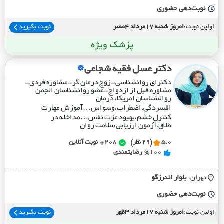
نوبت‌دهی حضوری
اولین نوبت:
امروز شنبه 17مرداد 4عصر
نوبت بگیرید
پزشک ویژه
دکتر عسل فقیه شجاعی
دکترای روانشناسی-زوج درمان گر-مشاوره فردی-
مشاوره قبل از ازدواج-عضو روانشناسان انجمن
روانشناسان امریکا، درمان
افسردگی،اضطراب،وسواس…آموزش مهارت
کنترل خشم،بهبود عزت نفس…مداخله در
طلاق،آزمون ارزیابی سلامت روان
5.0
(29 نظر)
208+
نوبت آنلاین
%100
رضایتمندی
تهران،
بلوار اندرزگو
نوبت‌دهی حضوری
اولین نوبت:
امروز شنبه 17مرداد 3ظهر
نوبت بگیرید