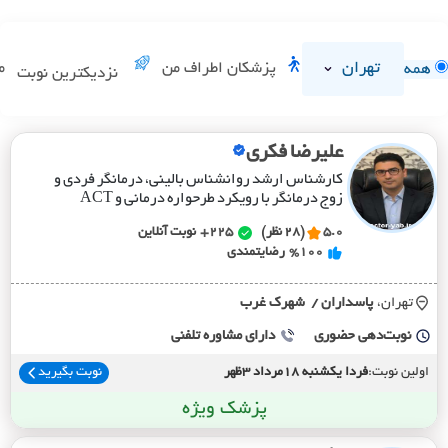
تهران
پزشکان اطراف من
م
همه
نزدیکترین نوبت
علیرضا فکری
کارشناس ارشد روانشناس بالینی، درمانگر فردی و
زوج درمانگر با رویکرد طرحواره درمانی و ACT
5.0
(28 نظر)
225+
نوبت آنلاین
%100
رضایتمندی
تهران،
پاسداران / شهرک غرب
نوبت‌دهی حضوری
دارای مشاوره تلفنی
اولین نوبت:
فردا یکشنبه 18مرداد 3ظهر
نوبت بگیرید
پزشک ویژه