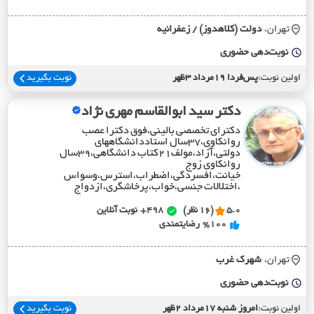
تهران،
دولت (کلاهدوز) / زعفرانيه
نوبت‌دهی حضوری
اولین نوبت:
پس‌فردا 19مرداد 3ظهر
نوبت بگیرید
دکتر سید ابوالقاسم مهری نژاد
دکترای تخصصی بالینی،فوق دکترا عصب
روانکاوی،۳۷سال استاددانشگاههای
دولتی،آزاد،مولف۲۱کتاب دانشگاهی،۳۹سال
روانکاوی زوج
خیانت،افسردگی،اضطراب،استرس،وسواس
،اختلالات جنسی،خواب،پرخاشگری،ازدواج
5.0
(16 نظر)
498+
نوبت آنلاین
%100
رضایتمندی
تهران،
شهرک غرب
نوبت‌دهی حضوری
اولین نوبت:
امروز شنبه 17مرداد 2ظهر
نوبت بگیرید