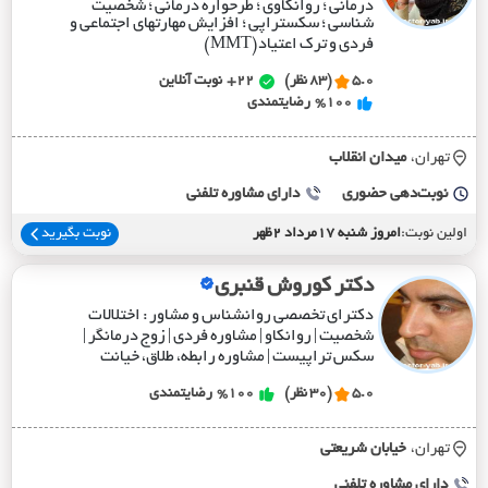
درمانی ؛ روانکاوی ؛ طرحواره درمانی ؛ شخصیت
شناسی ؛ سکستراپی ؛ افزایش مهارتهای اجتماعی و
فردی و ترک اعتیاد(MMT)
5.0
(83 نظر)
22+
نوبت آنلاین
%100
رضایتمندی
تهران،
ميدان انقلاب
نوبت‌دهی حضوری
دارای مشاوره تلفنی
اولین نوبت:
امروز شنبه 17مرداد 2ظهر
نوبت بگیرید
دکتر کوروش قنبری
دکترای تخصصی روانشناس و مشاور : اختلالات
شخصیت | روانکاو | مشاوره فردی | زوج درمانگر |
سکس تراپیست | مشاوره رابطه، طلاق، خیانت
5.0
(30 نظر)
%100
رضایتمندی
تهران،
خيابان شريعتي
دارای مشاوره تلفنی