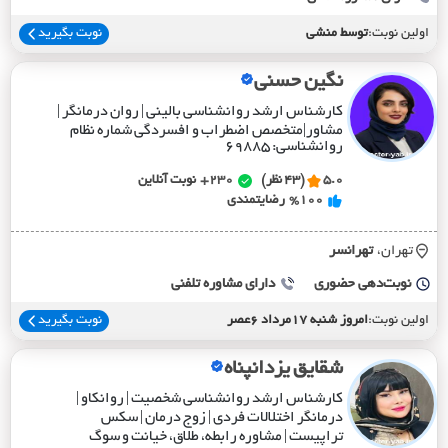
اولین نوبت:
توسط منشی
نوبت بگیرید
نگین حسنی
کارشناس ارشد روانشناسی بالینی | روان درمانگر |
مشاور|متخصص اضطراب و افسردگی شماره نظام
روانشناسی: ۶۹۸۸۵
5.0
(43 نظر)
230+
نوبت آنلاین
%100
رضایتمندی
تهران،
تهرانسر
نوبت‌دهی حضوری
دارای مشاوره تلفنی
اولین نوبت:
امروز شنبه 17مرداد 6عصر
نوبت بگیرید
شقایق یزدانپناه
کارشناس ارشد روانشناسی شخصیت | روانکاو |
درمانگر اختلالات فردی | زوج درمان | سکس
تراپیست | مشاوره رابطه، طلاق، خیانت و سوگ