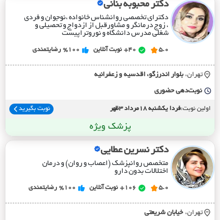
دکتر محبوبه بنانی
دکترای تخصصی روانشناس خانواده ،نوجوان و فردی
، زوج درمانگر و مشاورقبل از ازدواج و تحصیلی و
شغلی مدرس دانشگاه و نوروتراپیست
5.0
40+
نوبت آنلاین
%100
رضایتمندی
تهران،
بلوار اندرزگو، اقدسيه و زعفرانيه
نوبت‌دهی حضوری
اولین نوبت:
فردا یکشنبه 18مرداد 3ظهر
نوبت بگیرید
پزشک ویژه
دکتر نسرین عطایی
متخصص روانپزشک (اعصاب و روان) و درمان
اختلالات بدون دارو
5.0
106+
نوبت آنلاین
%100
رضایتمندی
تهران،
خيابان شريعتي