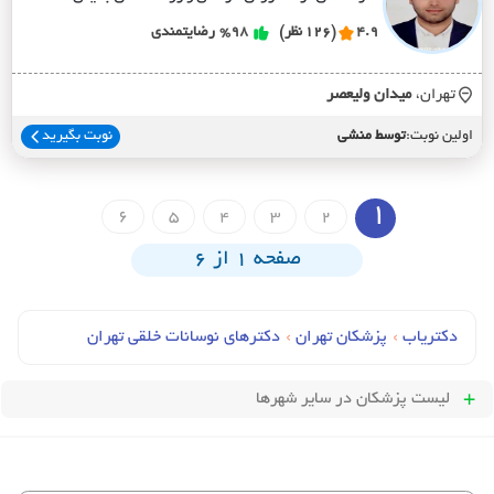
4.9
(126 نظر)
%98
رضایتمندی
تهران،
ميدان وليعصر
اولین نوبت:
توسط منشی
نوبت بگیرید
1
6
5
4
3
2
صفحه 1 از 6
دکتریاب
›
پزشکان تهران
›
دکترهای نوسانات خلقی تهران
لیست پزشکان
در سایر شهرها