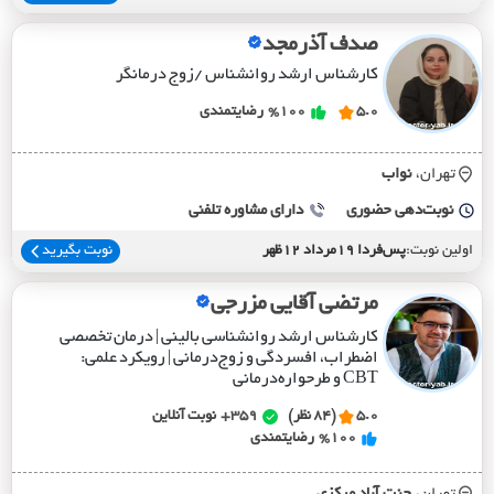
صدف آذرمجد
کارشناس ارشد روانشناس /زوج درمانگر
5.0
%100
رضایتمندی
تهران،
نواب
نوبت‌دهی حضوری
دارای مشاوره تلفنی
اولین نوبت:
پس‌فردا 19مرداد 12ظهر
نوبت بگیرید
مرتضی آقایی مزرجی
کارشناس ارشد روانشناسی بالینی | درمان تخصصی
اضطراب، افسردگی و زوج‌درمانی | رویکرد علمی:
CBT و طرحواره‌درمانی
5.0
(84 نظر)
359+
نوبت آنلاین
%100
رضایتمندی