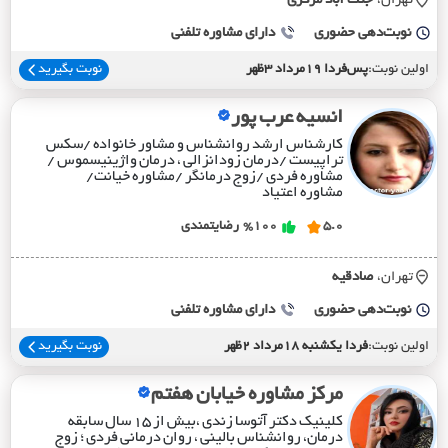
تهران،
جنت آباد مرکزي
نوبت‌دهی حضوری
دارای مشاوره تلفنی
اولین نوبت:
پس‌فردا 19مرداد 3ظهر
نوبت بگیرید
انسیه عرب پور
کارشناس ارشد روانشناس و مشاور خانواده /سکس
تراپیست /درمان زودانزالی ، درمان واژینیسموس /
مشاوره فردی /زوج درمانگر /مشاوره خیانت/
مشاوره اعتیاد
5.0
%100
رضایتمندی
تهران،
صادقيه
نوبت‌دهی حضوری
دارای مشاوره تلفنی
اولین نوبت:
فردا یکشنبه 18مرداد 2ظهر
نوبت بگیرید
مرکز مشاوره خیابان هفتم
کلینیک دکتر آتوسا زندی ،بیش از ۱۵ سال سابقه
درمان، روانشناس بالینی ، روان درمانی فردی ؛ زوج