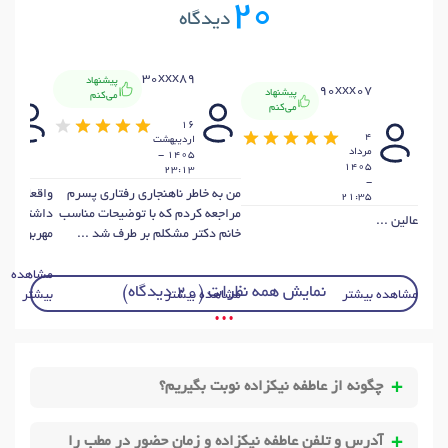
20
دیدگاه
9
30xxx89
پیشنهاد
90xxx07
پیشنهاد
می‌کنم
می‌کنم
6
16
4
ارديبهشت
ار
مرداد
1405 -
1405
31
23:13
-
من به خاطر ناهنجاری رفتاری پسرم
واقعا عال
21:35
مراجعه کردم که با توضیحات مناسب
داشتن درض
عالین ...
خانم دکتر مشکلم بر طرف شد ...
مهربون بود
مشاهده
نمایش همه نظرات (20 دیدگاه)
مشاهده بیشتر
مشاهده بیشتر
بیشتر
• • •
چگونه از عاطفه نیکزاده نوبت بگیریم؟
آدرس و تلفن عاطفه نیکزاده و زمان حضور در مطب را