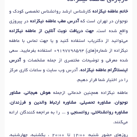
دکتر
اصلاح رفتار کودکان
در تهران
دکتر
شیوه های تربیت فرزند
در تهران
خانم عاطفه نیکزاده
کارشناس ارشد روانشناس تخصصی کودک و
دکتر
اختلال وسواس
در تهران
دکتر
آزمون های هوش
در تهران
نوجوان در تهران است که
آدرس مطب عاطفه نیکزاده
در پیروزی
دکتر
آزمون شخصیت
در تهران
دکتر
آموزش مهارتهای زندگی
در تهران
واقع شده است.
جهت دریافت نوبت آنلاین از عاطفه نیکزاده
دکتر
آموزش مهارتهای ارتباطی
در تهران
دکتر
بازی درمانی
در تهران
می‌توانید از دکتریاب استفاده کنید و یا جهت تماس با عاطفه
دکتر
غربالگری اضطراب کودکان
در تهران
دکتر
مسائل نوجوانان
در تهران
نیکزاده از شماره(های)
09197798594
استفاده بفرمایید. سعی
دکتر
درمان تحلیلی / روانکاوی
در تهران
دکتر
مدیریت خشم
در تهران
شده معرفی و توضیحات مختصری از جمله مشخصات و
آدرس
دکتر
اضطراب
در تهران
دکتر
رفتار درمانی
در تهران
اینستاگرام عاطفه نیکزاده
، آدرس وب سایت و ساعات کاری مرکز
دکتر
مشاوره بهداشت روانی
در تهران
دکتر
مشاوره والدین
در تهران
را در اختیار شما قرار دهیم.
دکتر
تست شخصیت
در تهران
دکتر
آسیب های روانی
در تهران
عاطفه نیکزاده همچنین خدماتی ازجمله
هوش هیجانی
،
مشاور
دکتر
اضطراب اجتماعی
در تهران
دکتر
مدیریت استرس
در تهران
نوجوان
،
مشاوره تحصیلی
،
مشاوره ارتباط والدین و فرزندان
،
دکتر
روان درمانی
در تهران
دکتر
اختلال شخصیت
در تهران
مشاوره روانشناختی
،
روانسنجی
و ... را به مراجعه کنندگان ارائه
دکتر
مشاوره فردی
در تهران
دکتر
مشاوره آنلاین و تلفنی
در تهران
می‌کنند.
دکتر
مشاوره خودشناسی
در تهران
دکتر
تفسیر نقاشی کودکان
در تهران
روزهای حضور شنبه: 12:00 تا 20:00 ، یکشنبه، چهارشنبه،
دکتر
مشاوره کودک و نوجوان
در تهران