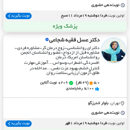
نوبت‌دهی حضوری
اولین نوبت:
فردا دوشنبه 19مرداد 11صبح
نوبت بگیرید
پزشک ویژه
دکتر عسل فقیه شجاعی
دکترای روانشناسی-زوج درمان گر-مشاوره فردی-
مشاوره قبل از ازدواج-عضو روانشناسان انجمن
روانشناسان امریکا، درمان
افسردگی،اضطراب،وسواس…آموزش مهارت
کنترل خشم،بهبود عزت نفس…مداخله در
طلاق،آزمون ارزیابی سلامت روان
5.0
(29 نظر)
209+
نوبت آنلاین
%100
رضایتمندی
تهران،
بلوار اندرزگو
نوبت‌دهی حضوری
اولین نوبت:
فردا دوشنبه 19مرداد 1ظهر
نوبت بگیرید