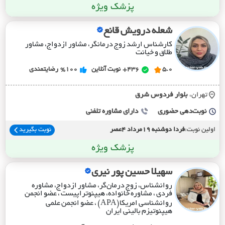
پزشک ویژه
شعله درویش قانع
کارشناس ارشد زوج درمانگر، مشاور ازدواج، مشاور
طلاق و خیانت
5.0
436+
نوبت آنلاین
%100
رضایتمندی
تهران،
بلوار فردوس شرق
نوبت‌دهی حضوری
دارای مشاوره تلفنی
اولین نوبت:
فردا دوشنبه 19مرداد 4عصر
نوبت بگیرید
پزشک ویژه
سهیلا حسین پور نیری
روانشناس، زوج درمان‌گر، مشاور ازدواج، مشاوره
فردی ، مشاوره خانواده، هیپنوتراپیست ، عضو انجمن
روانشناسی امریکا(APA) ، عضو انجمن علمی
هیپنوتیزم بالینی ایران