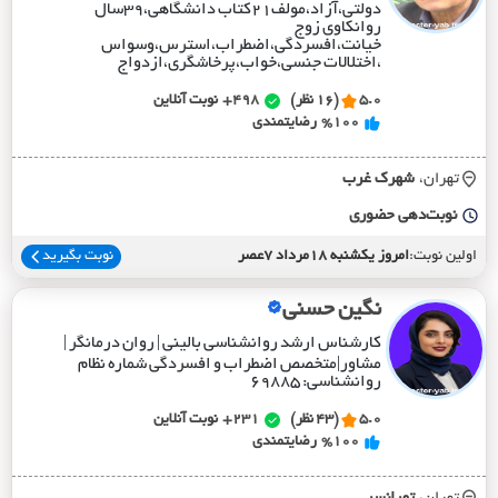
دولتی،آزاد،مولف۲۱کتاب دانشگاهی،۳۹سال
روانکاوی زوج
خیانت،افسردگی،اضطراب،استرس،وسواس
،اختلالات جنسی،خواب،پرخاشگری،ازدواج
5.0
(16 نظر)
498+
نوبت آنلاین
%100
رضایتمندی
تهران،
شهرک غرب
نوبت‌دهی حضوری
اولین نوبت:
امروز یکشنبه 18مرداد 7عصر
نوبت بگیرید
نگین حسنی
کارشناس ارشد روانشناسی بالینی | روان درمانگر |
مشاور|متخصص اضطراب و افسردگی شماره نظام
روانشناسی: ۶۹۸۸۵
5.0
(43 نظر)
231+
نوبت آنلاین
%100
رضایتمندی