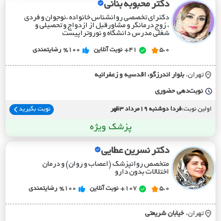
دکتر محبوبه بنانی
دکترای تخصصی روانشناس خانواده ،نوجوان و فردی
، زوج درمانگر و مشاورقبل از ازدواج و تحصیلی و
شغلی مدرس دانشگاه و نوروتراپیست
5.0
41+
نوبت آنلاین
%100
رضایتمندی
تهران،
بلوار اندرزگو، اقدسيه و زعفرانيه
نوبت‌دهی حضوری
اولین نوبت:
فردا دوشنبه 19مرداد 3ظهر
نوبت بگیرید
پزشک ویژه
دکتر نسرین عطایی
متخصص روانپزشک (اعصاب و روان) و درمان
اختلالات بدون دارو
5.0
107+
نوبت آنلاین
%100
رضایتمندی
تهران،
خيابان شريعتي