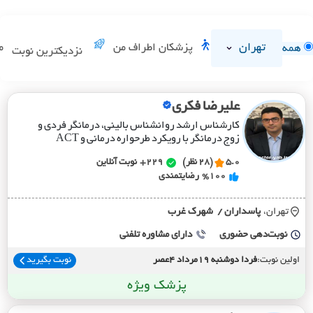
تهران
پزشکان اطراف من
م
همه
نزدیکترین نوبت
علیرضا فکری
کارشناس ارشد روانشناس بالینی، درمانگر فردی و
زوج درمانگر با رویکرد طرحواره درمانی و ACT
5.0
(28 نظر)
229+
نوبت آنلاین
%100
رضایتمندی
تهران،
پاسداران / شهرک غرب
نوبت‌دهی حضوری
دارای مشاوره تلفنی
اولین نوبت:
فردا دوشنبه 19مرداد 4عصر
نوبت بگیرید
پزشک ویژه