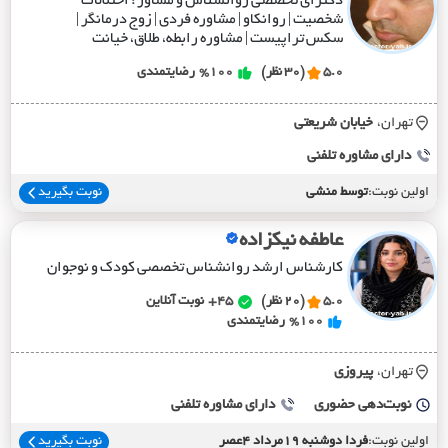
دکترای تخصصی روانشناس و مشاور : اختلالات
شخصیت | روانکاو | مشاوره فردی | زوج درمانگر |
سکس تراپیست | مشاوره رابطه، طلاق، خیانت
5.0
(30 نظر)
%100
رضایتمندی
تهران،
خيابان شريعتي
دارای مشاوره تلفنی
اولین نوبت:
توسط منشی
نوبت بگیرید
عاطفه نیکزاده
کارشناس ارشد روانشناس تخصصی کودک و نوجوان
5.0
(20 نظر)
45+
نوبت آنلاین
%100
رضایتمندی
تهران،
پيروزي
نوبت‌دهی حضوری
دارای مشاوره تلفنی
اولین نوبت:
فردا دوشنبه 19مرداد 4عصر
نوبت بگیرید