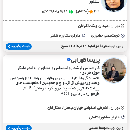
مشاور
4.9
(38 نظر)
%98
رضایتمندی
تهران،
ميدان ونک/اکباتان
نوبت‌دهی حضوری
دارای مشاوره تلفنی
اولین نوبت:
فردا دوشنبه 19مرداد 11صبح
نوبت بگیرید
پریسا ظهرابی
کارشناس ارشد روانشناس و مشاور/رواندرمانگر
حوزه فردی/
افسردگی،اضطراب،استرس،فوبی،تروما،ptsd،وسواس
و مشاوره پیش از ازدواج و همچنین انجام تست های
روانشناختی و شخصیت/رویکرد درمانیCBT/
طرحواره درمانی و ACT
تهران،
اشرفي اصفهاني خيابان باهنر / ستارخان
دارای مشاوره تلفنی
اولین نوبت:
توسط منشی
نوبت بگیرید