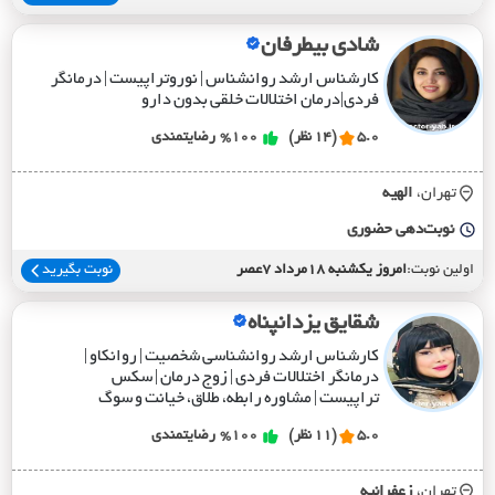
شادی بیطرفان
کارشناس ارشد روانشناس | نوروتراپیست | درمانگر
فردی|درمان اختلالات خلقی بدون دارو
5.0
(14 نظر)
%100
رضایتمندی
تهران،
الهيه
نوبت‌دهی حضوری
اولین نوبت:
امروز یکشنبه 18مرداد 7عصر
نوبت بگیرید
شقایق یزدانپناه
کارشناس ارشد روانشناسی شخصیت | روانکاو |
درمانگر اختلالات فردی | زوج درمان | سکس
تراپیست | مشاوره رابطه، طلاق، خیانت و سوگ
5.0
(11 نظر)
%100
رضایتمندی
تهران،
زعفرانيه