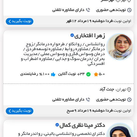
تهران،
تهرانسر
نوبت‌دهی حضوری
دارای مشاوره تلفنی
اولین نوبت:
فردا دوشنبه 19مرداد 12ظهر
نوبت بگیرید
زهرا افتخاری
روانشناس / روانکاو / طرحواره درمانگر/زوج
درمانگر/مشاوره روابط /مشاوره توسعه فردی /
درمان وسواس فکری و وسواس عملی /مدیریت
بحران /درمان سوگ و جدایی /مشاوره اضطراب و
افسردگی
5.0
34+
نوبت آنلاین
%100
رضایتمندی
تهران،
جنت آباد
نوبت‌دهی حضوری
دارای مشاوره تلفنی
اولین نوبت:
فردا دوشنبه 19مرداد 9صبح
نوبت بگیرید
دکتر مینا نظری کمال
دکترای تخصصی روانشناسی بالینی، رواندرمانگر و