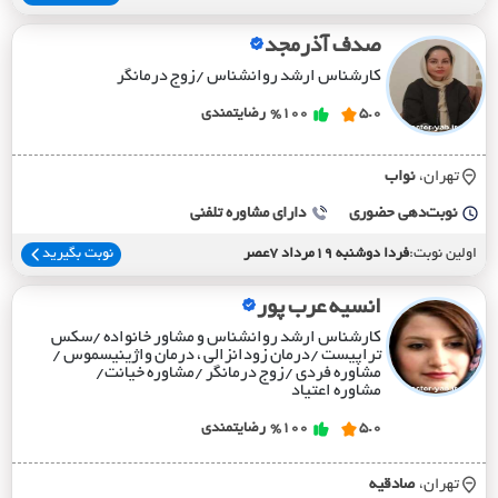
صدف آذرمجد
کارشناس ارشد روانشناس /زوج درمانگر
5.0
%100
رضایتمندی
تهران،
نواب
نوبت‌دهی حضوری
دارای مشاوره تلفنی
اولین نوبت:
فردا دوشنبه 19مرداد 7عصر
نوبت بگیرید
انسیه عرب پور
کارشناس ارشد روانشناس و مشاور خانواده /سکس
تراپیست /درمان زودانزالی ، درمان واژینیسموس /
مشاوره فردی /زوج درمانگر /مشاوره خیانت/
مشاوره اعتیاد
5.0
%100
رضایتمندی
تهران،
صادقيه