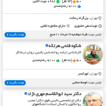
5.0
(93 نظر)
988+
نوبت آنلاین
%100
رضایتمندی
تهران،
بزرگراه رسالت
نوبت‌دهی حضوری
دارای مشاوره تلفنی
اولین نوبت:
فردا دوشنبه 19مرداد 11صبح
نوبت بگیرید
شکوه فتحی هرتکه
کارشناس ارشد روانشناس بالینی، روان درمانگر
5.0
(86 نظر)
%100
رضایتمندی
تهران،
تهرانسر
اولین نوبت:
توسط منشی
نوبت بگیرید
دکتر سید ابوالقاسم مهری نژاد
دکترای تخصصی بالینی،فوق دکترا عصب
روانکاوی،۳۷سال استاددانشگاههای