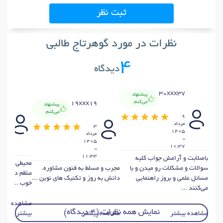
ثبت نظر
نظرات در مورد گوهرتاج طالبی
4
دیدگاه
30xxx37
پیشنهاد
x74
می‌کنم
19xxx19
پیشنهاد
می‌کنم
9
3
مرداد
3
مردا
1405
مرداد
405
-
1405
-
10:37
-
1:0
11:33
باصلابت و آرامش جواب کلیه
محیطی بسیار 
سوالات و مشکلات رو میدن و با
مجرب و مسلط به فنون مشاوره.
منظم در نوبت
مسائل علمی و بروز راهنمایی
دانش به روز و تکنیک های نوین ...
خوب ...
می‌کنند ...
مشاهده
نمایش همه نظرات (4 دیدگاه)
مشاهده بیشتر
مشاهده بیشتر
بیشتر