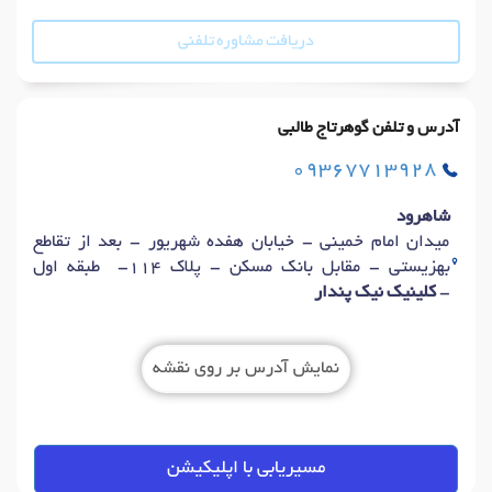
دریافت مشاوره تلفنی
آدرس و تلفن گوهرتاج طالبی
09367713928
شاهرود
میدان امام خمینی - خیابان هفده شهریور - بعد از تقاطع
بهزیستی - مقابل بانک مسکن - پلاک 114- طبقه اول
-
کلینیک نیک پندار
نمایش آدرس بر روی نقشه
مسیریابی با اپلیکیشن