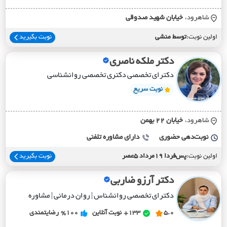
شاهرود،
خيابان شهيد صدوقي
اولین نوبت:
توسط منشی
نوبت بگیرید
دکتر ملکه ناصری
دکترای تخصصی دکتری تخصصی روانشناسی
نوبت سریع
شاهرود،
خيابان 22 بهمن
نوبت‌دهی حضوری
دارای مشاوره تلفنی
اولین نوبت:
پس‌فردا 19مرداد 5عصر
نوبت بگیرید
دکتر آرزو ضاربی
دکترای تخصصی روانشناس | روان درمانی | مشاوره
5.0
133+
نوبت آنلاین
%100
رضایتمندی