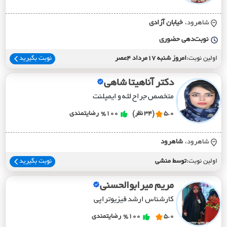
شاهرود،
خيابان آزادي
نوبت‌دهی حضوری
اولین نوبت:
امروز شنبه 17مرداد 4عصر
نوبت بگیرید
دکتر آناهیتا شاهی
متخصص جراح لثه و ایمپلنت
5.0
(34 نظر)
%100
رضایتمندی
شاهرود،
شاهرود
اولین نوبت:
توسط منشی
نوبت بگیرید
مریم میرابوالحسنی
کارشناس ارشد فیزیوتراپی
5.0
%100
رضایتمندی