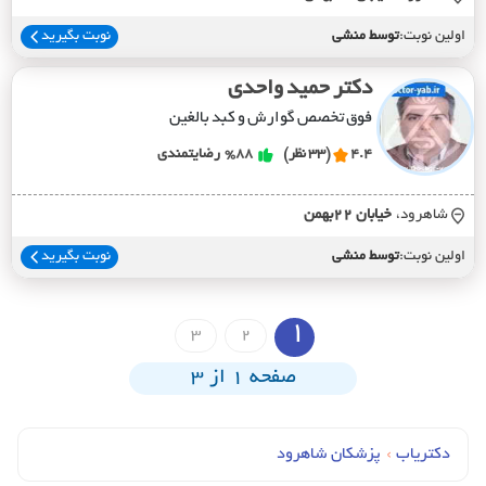
اولین نوبت:
توسط منشی
نوبت بگیرید
دکتر حمید واحدی
فوق تخصص گوارش و کبد بالغین
4.4
(33 نظر)
%88
رضایتمندی
شاهرود،
خيابان 22بهمن
اولین نوبت:
توسط منشی
نوبت بگیرید
1
3
2
صفحه 1 از 3
دکتریاب
›
پزشکان شاهرود