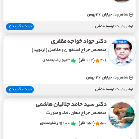
شاهرود،
خيابان 22بهمن
اولین نوبت:
توسط منشی
نوبت بگیرید
دکتر جواد خواجه مظفری
متخصص جراح استخوان و مفاصل (ارتوپد)
4.1
(123 نظر)
%83
رضایتمندی
شاهرود،
خيابان 22 بهمن
اولین نوبت:
توسط منشی
نوبت بگیرید
دکتر سید حامد جلالیان هاشمی
متخصص جراح دهان ، فک و صورت
5.0
(151 نظر)
%100
رضایتمندی