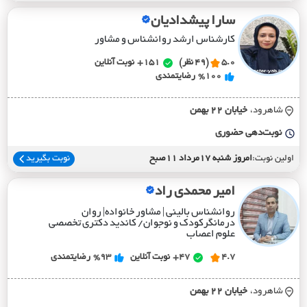
سارا پیشدادیان
کارشناس ارشد روانشناس و مشاور
5.0
(49 نظر)
151+
نوبت آنلاین
%100
رضایتمندی
شاهرود،
خيابان 22 بهمن
نوبت‌دهی حضوری
اولین نوبت:
امروز شنبه 17مرداد 11صبح
نوبت بگیرید
امیر محمدی راد
روانشناس بالینی | مشاور خانواده| روان
درمانگرکودک و نوجوان/ کاندید دکتری تخصصی
علوم اعصاب
4.7
47+
نوبت آنلاین
%93
رضایتمندی
شاهرود،
خيابان 22 بهمن