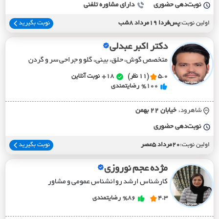
نوبت‌دهی حضوری
دارای مشاوره تلفنی
اولین نوبت:
پس‌فردا 19مرداد 8شب
نوبت بگیرید
دکتر اکبر عبدلی
متخصص گوش، حلق، بینی، گلو و جراحی سر و گردن
5.0
(11 نظر)
18+
نوبت آنلاین
%100
رضایتمندی
شاهرود،
خيابان 22 بهمن
نوبت‌دهی حضوری
اولین نوبت:
20مرداد 5عصر
نوبت بگیرید
مژده عجم نوروزی
کارشناس ارشد روانشناس عمومی و مشاور
4.3
%86
رضایتمندی