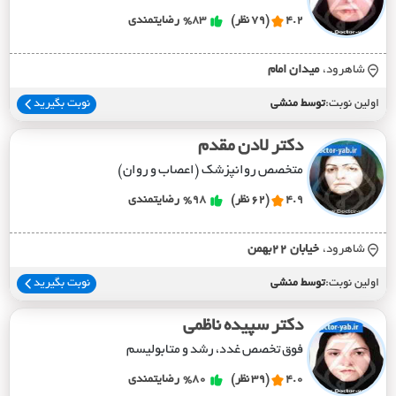
4.2
(79 نظر)
%83
رضایتمندی
شاهرود،
ميدان امام
اولین نوبت:
توسط منشی
نوبت بگیرید
دکتر لادن مقدم
متخصص روانپزشک (اعصاب و روان)
4.9
(62 نظر)
%98
رضایتمندی
شاهرود،
خيابان 22بهمن
اولین نوبت:
توسط منشی
نوبت بگیرید
دکتر سپیده ناظمی
فوق تخصص غدد، رشد و متابولیسم
4.0
(39 نظر)
%80
رضایتمندی