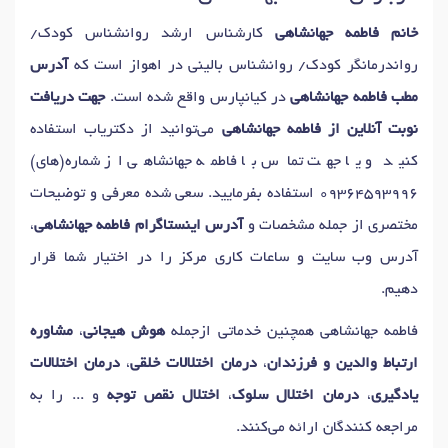
دکتر
اختلال وسواس
در اهواز
دکتر
فوبیا
در اهواز
خانم فاطمه جهانشاهی
کارشناس ارشد روانشناس کودک/
دکتر
آزمون های هوش
در اهواز
دکتر
آموزش مهارتهای زندگی
در اهواز
رواندرمانگر کودک/ روانشناس بالینی در اهواز است که
آدرس
دکتر
مدیریت خشم
در اهواز
دکتر
اضطراب
در اهواز
مطب فاطمه جهانشاهی
در کیانپارس واقع شده است.
جهت دریافت
دکتر
سندرم آسپرگر
در اهواز
دکتر
رفتار درمانی
در اهواز
نوبت آنلاین از فاطمه جهانشاهی
می‌توانید از دکتریاب استفاده
دکتر
نوسانات خلقی
در اهواز
دکتر
وحشت زدگی
در اهواز
کنید و یا جهت تماس با فاطمه جهانشاهی از شماره(های)
دکتر
اضطراب اجتماعی
در اهواز
دکتر
مدیریت استرس
در اهواز
09364593996
استفاده بفرمایید. سعی شده معرفی و توضیحات
دکتر
درمان اختلالات اضطرابی و استرس
در اهواز
مختصری از جمله مشخصات و
آدرس اینستاگرام فاطمه جهانشاهی
،
دکتر
هراس اجتماعی
در اهواز
دکتر
فوبیای حیوانات
در اهواز
آدرس وب سایت و ساعات کاری مرکز را در اختیار شما قرار
دکتر
اضطراب های فکری
در اهواز
دکتر
وسواس فکری
در اهواز
دهیم.
دکتر
وسواس کندن مو
در اهواز
فاطمه جهانشاهی همچنین خدماتی ازجمله
هوش هیجانی
،
مشاوره
دکتر
درمان اختلال پرخاشگری در کودکان
در اهواز
ارتباط والدین و فرزندان
،
درمان اختلالات خلقی
،
درمان اختلالات
یادگیری
،
درمان اختلال سلوک
،
اختلال نقص توجه
و ... را به
مراجعه کنندگان ارائه می‌کنند.