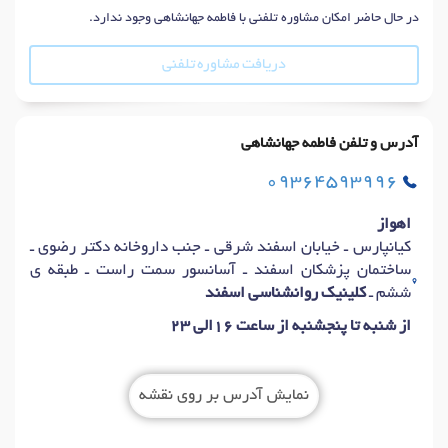
در حال حاضر امکان مشاوره تلفنی با فاطمه جهانشاهی وجود ندارد.
دریافت مشاوره تلفنی
آدرس و تلفن فاطمه جهانشاهی
09364593996
اهواز
کیانپارس ـ خیابان اسفند شرقی ـ جنب داروخانه دکتر رضوی ـ
ساختمان پزشکان اسفند ـ آسانسور سمت راست ـ طبقه ی
ششم ـ
کلینیک روانشناسی اسفند
از شنبه تا پنجشنبه از ساعت 16الی 23
نمایش آدرس بر روی نقشه