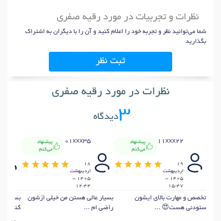
نظرات و تجربیات در مورد رقیه صفری
شما می‌توانید نظر و تجربه خود را اعلام کنید و آن را با دیگران به اشتراک
بگذارید
ثبت نظر
نظرات در مورد رقیه صفری
3
دیدگاه
01xxx35
11xxx22
پیشنهاد
پیشنهاد
می‌کنم
می‌کنم
18
19
ارديبهشت
ارديبهشت
1405 -
1405 -
12:44
15:47
تخصص و مهارت بالای ایشون
بسیار عالی هستن من خیلی ازشون
بسیار عا
ستودنی هست😍 ...
راضی ام ...
کنم که ش