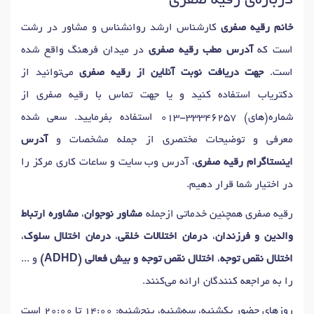
درباره‌ی رقیه صفری
دکتر
آزمون های هوش
در رشت
دکتر
آموزش مهارتهای زندگی
در رشت
خانم رقیه صفری
کارشناس ارشد روانشناس و مشاور در رشت
دکتر
آموزش مهارتهای ارتباطی
در رشت
دکتر
بازی درمانی
در رشت
است که
آدرس مطب رقیه صفری
در میدان فرهنگ‌ واقع شده
است.
جهت دریافت نوبت آنلاین از رقیه صفری
می‌توانید از
دکتریاب استفاده کنید و یا جهت تماس با رقیه صفری از
شماره(های)
013-33346257
استفاده بفرمایید. سعی شده
معرفی و توضیحات مختصری از جمله مشخصات و
آدرس
اینستاگرام رقیه صفری
، آدرس وب سایت و ساعات کاری مرکز را
در اختیار شما قرار دهیم.
رقیه صفری همچنین خدماتی ازجمله
مشاور نوجوان
،
مشاوره ارتباط
والدین و فرزندان
،
درمان اختلالات خلقی
،
درمان اختلال سلوک
،
اختلال نقص توجه
،
اختلال نقص توجه و بیش فعالی (ADHD)
و ...
را به مراجعه کنندگان ارائه می‌کنند.
روزهای حضور یکشنبه، سه‌شنبه، پنج‌شنبه: 14:00 تا 20:00 است