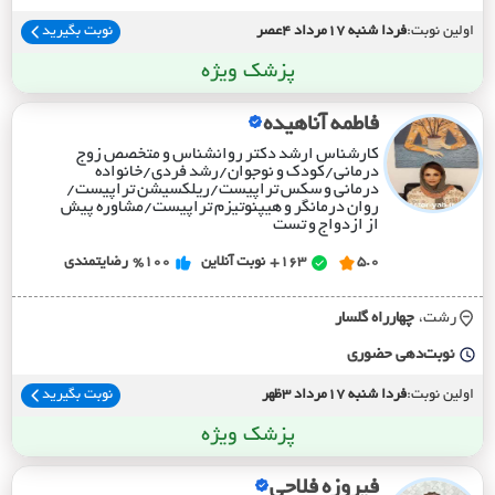
اولین نوبت:
فردا شنبه 17مرداد 4عصر
نوبت بگیرید
پزشک ویژه
فاطمه آناهیده
کارشناس ارشد دکتر روانشناس و متخصص زوج
درمانی/کودک و نوجوان/رشد فردی/خانواده
درمانی و سکس تراپیست/ریلکسیشن تراپیست/
روان درمانگر و هیپنوتیزم تراپیست/مشاوره پیش
از ازدواج و تست
5.0
163+
نوبت آنلاین
%100
رضایتمندی
رشت،
چهارراه گلسار
نوبت‌دهی حضوری
اولین نوبت:
فردا شنبه 17مرداد 3ظهر
نوبت بگیرید
پزشک ویژه
فیروزه فلاحی