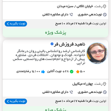
رشت،
خيابان لاکاني / سبزه ميدان
نوبت‌دهی حضوری
دارای مشاوره تلفنی
اولین نوبت:
فردا شنبه 17مرداد 10صبح
نوبت بگیرید
پزشک ویژه
ناهید فروزش فر
کارشناس ارشد روانشناس بالینی ,روان درمانگر
خانواده . کودک و نوجوان . اختلالات فردی . مشاوره
پیش از ازدواج و انجام تست های روانسنجی. سکس
تراپی
5.0
28+
نوبت آنلاین
%100
رضایتمندی
رشت،
چهارراه ميکاييل
نوبت‌دهی حضوری
دارای مشاوره تلفنی
اولین نوبت:
فردا شنبه 17مرداد 10صبح
نوبت بگیرید
پزشک ویژه