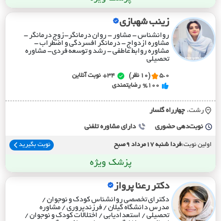
زینب شهبازی
روانشناس - مشاور - روان درمانگر-زوج درمانگر -
مشاوره ازدواج - درمانگر افسردگی و اضطراب -
مشاوره روابط عاطفی - رشد و توسعه فردی- مشاوره
تحصیلی
5.0
(10 نظر)
34+
نوبت آنلاین
%100
رضایتمندی
رشت،
چهارراه گلسار
نوبت‌دهی حضوری
دارای مشاوره تلفنی
اولین نوبت:
فردا شنبه 17مرداد 9صبح
نوبت بگیرید
پزشک ویژه
دکتر رعنا پرواز
دکترای تخصصی روانشناس کودک و نوجوان /
مدرس دانشگاه گیلان / فرزندپروری / مشاوره
تحصیلی / استعدادیابی / اختلالات کودک و نوجوان /