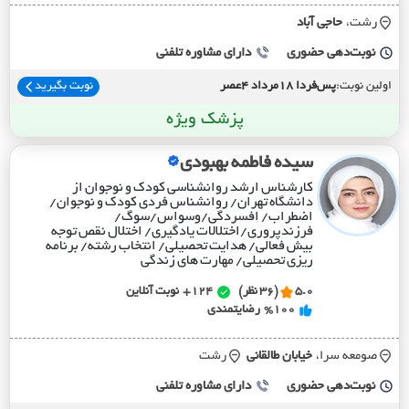
رشت،
حاجي آباد
نوبت‌دهی حضوری
دارای مشاوره تلفنی
اولین نوبت:
پس‌فردا 18مرداد 4عصر
نوبت بگیرید
پزشک ویژه
سیده فاطمه بهبودی
کارشناس ارشد روانشناسی کودک و نوجوان از
دانشگاه تهران/ روانشناس فردی کودک و نوجوان/
اضطراب/ افسردگی/وسواس/سوگ/
فرزندپروری/اختلالات یادگیری/ اختلال نقص توجه
بیش فعالی/ هدایت تحصیلی/ انتخاب رشته/ برنامه
ریزی تحصیلی/ مهارت های زندگی
5.0
(36 نظر)
124+
نوبت آنلاین
%100
رضایتمندی
صومعه سرا،
خيابان طالقاني
رشت
نوبت‌دهی حضوری
دارای مشاوره تلفنی