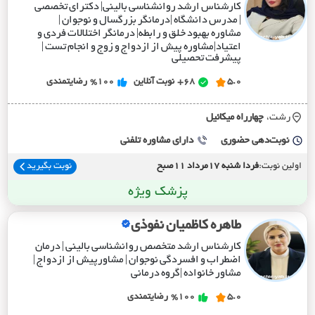
کارشناس ارشد روانشناسی بالینی| دکترای تخصصی
| مدرس دانشگاه |درمانگر بزرگسال و نوجوان |
مشاوره بهبود خلق و رابطه| درمانگر اختلالات‌ فردی و
اعتیاد|مشاوره پیش از ازدواج و زوج و انجام تست |
پیشرفت تحصیلی
5.0
68+
نوبت آنلاین
%100
رضایتمندی
رشت،
چهارراه ميکائيل
نوبت‌دهی حضوری
دارای مشاوره تلفنی
اولین نوبت:
فردا شنبه 17مرداد 11صبح
نوبت بگیرید
پزشک ویژه
طاهره کاظمیان نفوذی
کارشناس ارشد متخصص روانشناسی بالینی | درمان
اضطراب و افسردگی نوجوان | مشاورپیش از ازدواج |
مشاور خانواده |گروه درمانی
5.0
%100
رضایتمندی