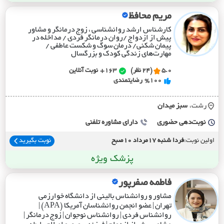
مریم محافظ
کارشناس ارشد روانشناسی ، زوج درمانگر و مشاور
پیش از ازدواج /روان درمانگر فردی / مداخله در
پیمان شکنی/ درمان سوگ و شکست عاطفی /
مهارت‌های زندگی کودک و بزرگسال
5.0
(24 نظر)
163+
نوبت آنلاین
%100
رضایتمندی
رشت،
سبز ميدان
نوبت‌دهی حضوری
دارای مشاوره تلفنی
اولین نوبت:
فردا شنبه 17مرداد 10صبح
نوبت بگیرید
پزشک ویژه
فاطمه صفرپور
مشاور و روانشناس بالینی از دانشگاه خوارزمی
تهران | عضو انجمن روانشناسان آمریکا (APA) |
روانشناس فردی | روانشناس نوجوان | زوج درمانگر |