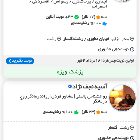
لجبازی / پرخاشگری / وسواس / افسردگی /
اضطراب
5.0
(17 نظر)
43+
نوبت آنلاین
%100
رضایتمندی
بندر انزلی،
خيابان مطهري / رشت:گلسار
رشت
نوبت‌دهی حضوری
اولین نوبت:
پس‌فردا 18مرداد 2ظهر
نوبت بگیرید
پزشک ویژه
آسیه نجف نژاد
روانشناس بالینی | مشاور فردی| رواندرمانگر زوج
درمانگر
5.0
(23 نظر)
%100
رضایتمندی
رشت،
گلسار
نوبت‌دهی حضوری