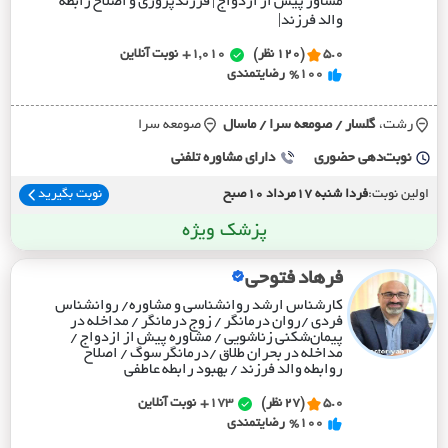
مشاور پیش از ازدواج | فرزندپروری و اصلاح رابطه
والد فرزند|
5.0
(120 نظر)
1,010+
نوبت آنلاین
%100
رضایتمندی
رشت،
گلسار / صومعه سرا / ماسال
صومعه سرا
نوبت‌دهی حضوری
دارای مشاوره تلفنی
اولین نوبت:
فردا شنبه 17مرداد 10صبح
نوبت بگیرید
پزشک ویژه
فرهاد فتوحی
کارشناس ارشد روانشناسی و مشاوره/ روانشناس
فردی /روان درمانگر / زوج درمانگر / مداخله در
پیمان‌شکنی زناشویی / مشاوره پیش از ازدواج /
مداخله در بحران طلاق /درمانگر سوگ / اصلاح
روابطه والد فرزند / بهبود رابطه عاطفی
5.0
(27 نظر)
173+
نوبت آنلاین
%100
رضایتمندی