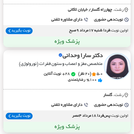
رشت،
چهارراه گلسار/ خيابان لاکاني
نوبت‌دهی حضوری
دارای مشاوره تلفنی
اولین نوبت:
فردا شنبه 17مرداد 9صبح
نوبت بگیرید
پزشک ویژه
دکتر سارا وحدانی
متخصص مغز و اعصاب و ستون فقرات (نورولوژی)
5.0
(20 نظر)
28+
نوبت آنلاین
%100
رضایتمندی
رشت،
گلسار
نوبت‌دهی حضوری
دارای مشاوره تلفنی
اولین نوبت:
پس‌فردا 18مرداد 4عصر
نوبت بگیرید
پزشک ویژه