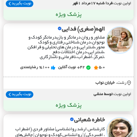
اولین نوبت:
فردا شنبه 17مرداد 1ظهر
نوبت بگیرید
پزشک ویژه
الهه(صغری) فدایی
مشاور و روان درمانگر و بازیدرمانگر کودک و
نوجوان،درمان شناختی رفتاری و کودک
محور،شنتراپی و درمان های تحلیلی و فرافکن
،شنتراپی،درمان اختلالات دفع
،تمرکز،اضطراب،نافرمانی و ناسازگاری
5.0
42+
نوبت آنلاین
%100
رضایتمندی
رشت،
خيابان نواب
اولین نوبت:
توسط منشی
نوبت بگیرید
پزشک ویژه
خاطره شعبانی
کارشناس ارشد روانشناسی| مشاور فردی (اضطراب
، افسردگی) | روانشناس کودک و نوجوان | چالش‌های