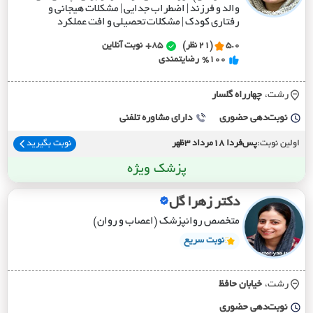
والد و فرزند | اضطراب جدایی | مشکلات هیجانی و
رفتاری کودک | مشکلات تحصیلی و افت عملکرد
5.0
(21 نظر)
85+
نوبت آنلاین
%100
رضایتمندی
رشت،
چهارراه گلسار
نوبت‌دهی حضوری
دارای مشاوره تلفنی
اولین نوبت:
پس‌فردا 18مرداد 3ظهر
نوبت بگیرید
پزشک ویژه
دکتر زهرا گل
متخصص روانپزشک (اعصاب و روان)
نوبت سریع
رشت،
خيابان حافظ
نوبت‌دهی حضوری