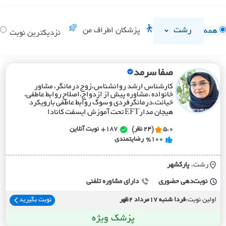
رشت
پزشکان اطراف من
همه
نزدیکترین نوبت
صفا سرمد
کارشناس ارشد روانشناس،زوج درمانگر، مشاور
خانواده ،مشاوره پیش از ازدواج،اصلاح روابط عاطفی،
خیانت،درمانگرفردی و سوگ روابط عاطفی بارویکرد
هیجان مدارEFT تحت آموزش ایسفت کانادا
5.0
(24 نظر)
187+
نوبت آنلاین
%100
رضایتمندی
رشت،
پارکشهر
نوبت‌دهی حضوری
دارای مشاوره تلفنی
اولین نوبت:
فردا شنبه 17مرداد 2ظهر
نوبت بگیرید
پزشک ویژه