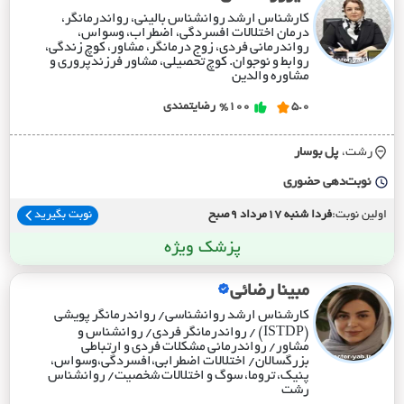
کارشناس ارشد روانشناس بالینی، رواندرمانگر،
درمان اختلالات افسردگی، اضطراب، وسواس،
رواندرمانی فردی، زوج درمانگر، مشاور، کوچ زندگی،
روابط و نوجوان. کوچ تحصیلی، مشاور فرزندپروری و
مشاوره والدین
5.0
%100
رضایتمندی
رشت،
پل بوسار
نوبت‌دهی حضوری
اولین نوبت:
فردا شنبه 17مرداد 9صبح
نوبت بگیرید
پزشک ویژه
مبینا رضائی
کارشناس ارشد روانشناسی/ رواندرمانگر پویشی
(ISTDP) / رواندرمانگر فردی/ روانشناس و
مشاور/ رواندرمانی مشکلات فردی و ارتباطی
بزرگسالان/ اختلالات اضطرابی،افسردگی،وسواس،
پنیک، تروما، سوگ و اختلالات شخصیت/ روانشناس
رشت