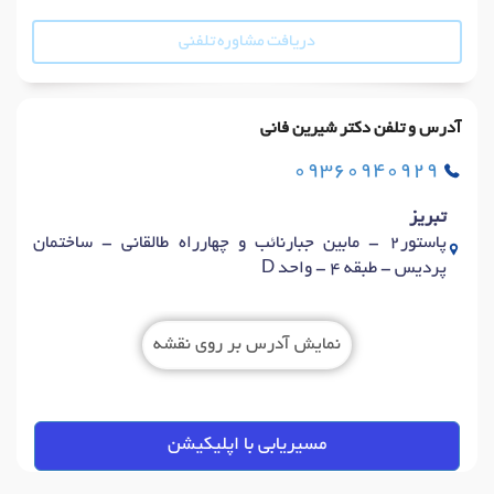
دریافت مشاوره تلفنی
آدرس و تلفن دکتر شیرین فانی
09360940929
تبریز
پاستور2 - مابین جبارنائب و چهارراه طالقانی - ساختمان
پردیس - طبقه 4 - واحد D
نمایش آدرس بر روی نقشه
مسیریابی با اپلیکیشن