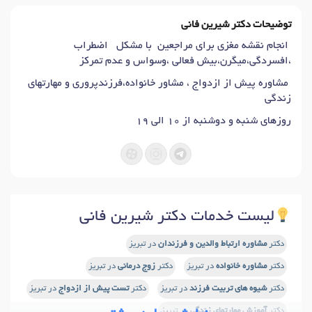
توضیحات دکتر شیرین فانی
انجام نقشه مغزی برای مراجعین با مشکل اضطراب
،افسردگی،میگرن،بیش فعالی ،وسواس و عدم تمرکز
مشاوره پیش از ازدواج ، مشاور خانواده،فرزندپروری و مهارتهای
زندگی
روزهای شنبه و دوشنبه از 10 الی 19
لیست خدمات دکتر شیرین فانی
دکتر
مشاوره ارتباط والدین و فرزندان
در تبریز
دکتر
مشاوره خانواده
در تبریز
دکتر
زوج درمانی
در تبریز
دکتر
شیوه های تربیت فرزند
در تبریز
دکتر
تست پیش از ازدواج
در تبریز
دکتر
آموزش مهارتهای زندگی
در تبریز