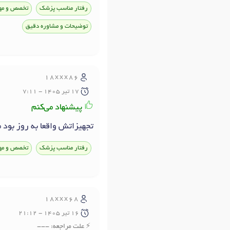
رفتار مناسب پزشک
تخصص و مه
توضیحات و مشاوره دقیق
18xxx86
17 تير 1405 - 7:11
پیشنهاد می‌کنم
تجهیزاتش واقعا به روز بود
رفتار مناسب پزشک
تخصص و مه
18xxx68
16 تير 1405 - 21:12
علت مراجعه: ---