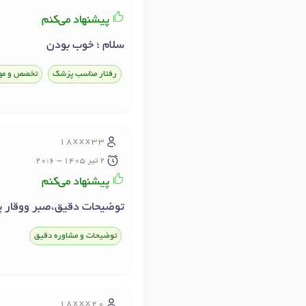
پیشنهاد می‌کنم
سلام ؛ خوب بودن
رفتار مناسب پزشک
تخصص و مه
18xxx33
2 تير 1405 - 20:6
پیشنهاد می‌کنم
توضیحات دقیق،صبر ووقار 
توضیحات و مشاوره دقیق
18xxx20