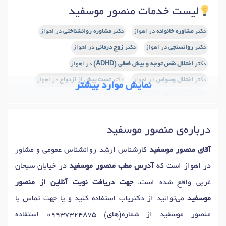
لیست خدمات منصور موسفید
دکتر
مشاوره خانواده
در اهواز
دکتر
مشاوره روانشناختی
در اهواز
دکتر
روانسنجی
در اهواز
دکتر
زوج درمانی
در اهواز
دکتر
اختلال نقص توجه و بیش فعالی (ADHD)
در اهواز
دکتر
اختلال وسواس
در اهواز
دکتر
تست پیش از ازدواج
در اهواز
نمایش موارد بیشتر
دکتر
مدیریت خشم
در اهواز
دکتر
اضطراب
در اهواز
دکتر
حل تعارض ازدواج
در اهواز
دکتر
مشاوره قبل ازدواج
در اهواز
درباره‌ی منصور موسفید
دکتر
اختلال عملکرد جنسی
در اهواز
دکتر
رابطه جنسی دردناک (دیسپارونیا)
در اهواز
آقای منصور موسفید
کارشناس ارشد روانشناس عمومی و مشاور
دکتر
اضطراب اجتماعی
در اهواز
دکتر
مدیریت استرس
در اهواز
در اهواز است که
آدرس مطب منصور موسفید
در خیابان سبحان
دکتر
تمایلات خودکشی
در اهواز
دکتر
زود انزالی
در اهواز
غربی واقع شده است.
جهت دریافت نوبت آنلاین از منصور
دکتر
روان درمانی
در اهواز
دکتر
افسردگی
در اهواز
موسفید
می‌توانید از دکتریاب استفاده کنید و یا جهت تماس با
دکتر
درمان اختلالات جنسی
در اهواز
دکتر
نوار مغز (EEG)
در اهواز
منصور موسفید از شماره(های)
09937324875
استفاده
دکتر
واژینیسموس
در اهواز
دکتر
مشاوره فردی
در اهواز