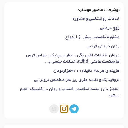
توضیحات منصور موسفید
خدمات روانشاسی و مشاوره
زوج درمانی
مشاوره تخصصی پیش از ازدواج
روان درمانی فردتی
درمان اختلالات:افسردگی ،اضطراب،پنیک،وسواس،ترس
ها،شکست عاطفی ،adhd،اختلالات جنسی و...
هزینه ی هر ۴۵ دقیقه : 900هزارتومان
نروفیدبک و نقشه مغزی زیر نظر متخصص نروتراپی
تجویز دارو توسط متخصص اعصاب و روان در کلینیک انجام
میشود