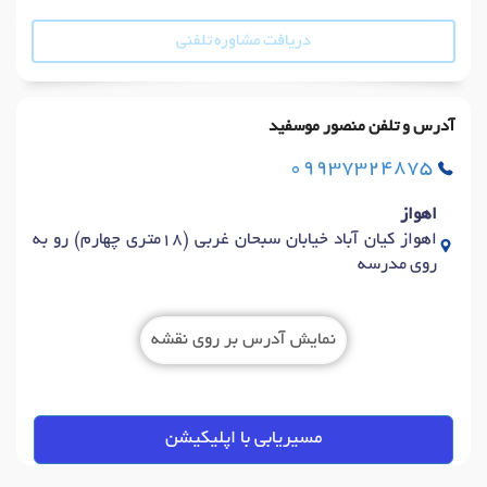
دریافت مشاوره تلفنی
آدرس و تلفن منصور موسفید
09937324875
اهواز
اهواز کیان آباد خیابان سبحان غربی (18متری چهارم) رو به
روی مدرسه
نمایش آدرس بر روی نقشه
مسیریابی با اپلیکیشن