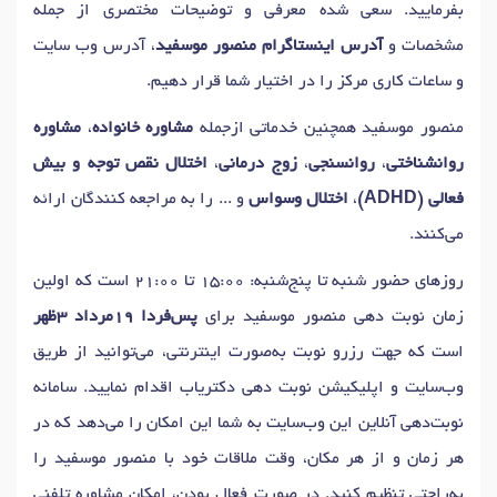
بفرمایید. سعی شده معرفی و توضیحات مختصری از جمله
دکتر
درمان اختلالات اضطرابی و استرس
در اهواز
مشخصات و
آدرس اینستاگرام منصور موسفید
، آدرس وب سایت
دکتر
اضطراب های فکری
در اهواز
و ساعات کاری مرکز را در اختیار شما قرار دهیم.
دکتر
افسردگی های مزمن و شدید
در اهواز
منصور موسفید همچنین خدماتی ازجمله
مشاوره خانواده
،
مشاوره
دکتر
مشاوره بعد از ازدواج
در اهواز
دکتر
اختلالات فردی
در اهواز
روانشناختی
،
روانسنجی
،
زوج درمانی
،
اختلال نقص توجه و بیش
دکتر
درمان بیماری های اعصاب و روان بدون دارو
در اهواز
فعالی (ADHD)
،
اختلال وسواس
و ... را به مراجعه کنندگان ارائه
دکتر
نوروفیدبک
در اهواز
دکتر
وسواس فکری
در اهواز
می‌کنند.
دکتر
وسواس کندن مو
در اهواز
دکتر
وسواس بد ریختی
در اهواز
روزهای حضور شنبه تا پنج‌شنبه: 15:00 تا 21:00 است که اولین
دکتر
نقشه برداری مغز (qeeg)
در اهواز
زمان نوبت دهی منصور موسفید برای
پس‌فردا 19مرداد 3ظهر
است که جهت رزرو نوبت به‌صورت اینترنتی، می‌توانید از طریق
وب‌سایت و اپلیکیشن نوبت دهی دکتریاب اقدام نمایید. سامانه
نوبت‌دهی آنلاین این وب‌سایت به شما این امکان را می‌دهد که در
هر زمان و از هر مکان، وقت ملاقات خود با منصور موسفید را
به‌راحتی تنظیم کنید. در صورت فعال بودن، امکان مشاوره تلفنی