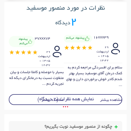
نظرات در مورد منصور موسفید
2
دیدگاه
16xxx39
پیشنهاد می‌کنم
37xxx74
پیشنهاد
می‌کنم
29
ارديبهشت
29
1405 -
ارديبهشت
13:42
1405 -
12:37
سلام برای افسردگی مراجعه کردم به
بسیار با حوصله و کاملا جلسات و بیان
کمک درمان آقای موسفید بسیار بهتر
متفاوت نسبت به درمانگرای دیگه که
شدم کادر خوش برخوردی دارن و نهای
تجربه کردم ...
...
نمایش همه نظرات (2 دیدگاه)
مشاهده بیشتر
مشاهده بیشتر
• • •
چگونه از منصور موسفید نوبت بگیریم؟